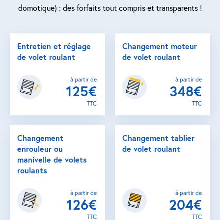
domotique) : des forfaits tout compris et transparents !
Entretien et réglage
Changement moteur
de volet roulant
de volet roulant
à partir de
à partir de
125€
348€
TTC
TTC
Changement
Changement tablier
enrouleur ou
de volet roulant
manivelle de volets
roulants
à partir de
à partir de
126€
204€
TTC
TTC