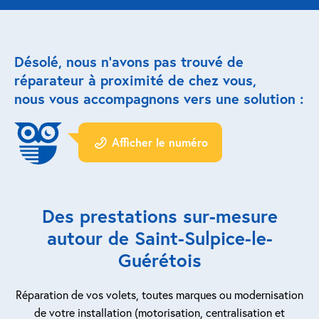
Réparation porte de garage
Désolé, nous n’avons pas trouvé de
Modernisation et domotique
réparateur à proximité de chez vous,
nous vous accompagnons vers une solution :
Centralisation volets roulants
Motoriser un volet roulant
Afficher le numéro
ESPACE PRO
Prestations ad-hoc
Des prestations sur-mesure
Nous recrutons
autour de Saint-Sulpice-le-
Guérétois
QUI SOMMES-NOUS ?
Réparation de vos volets, toutes marques ou modernisation
de votre installation (motorisation, centralisation et