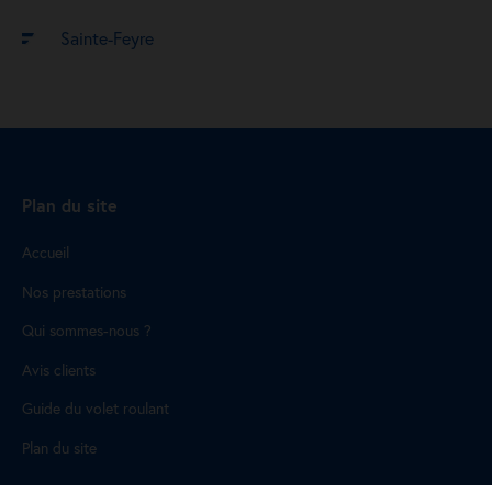
Sainte-Feyre
Plan du site
Accueil
Nos prestations
Qui sommes-nous ?
Avis clients
Guide du volet roulant
Plan du site