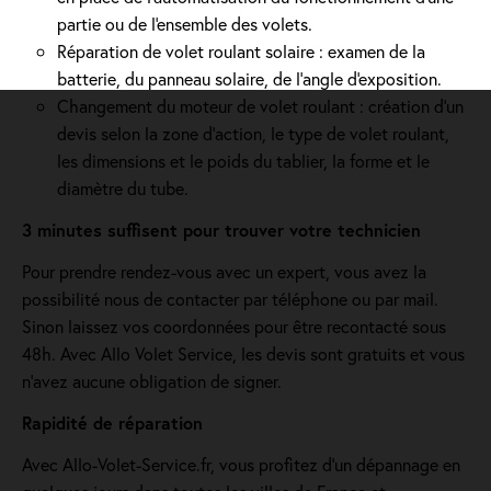
partie ou de l'ensemble des volets.
Réparation de volet roulant solaire : examen de la
batterie, du panneau solaire, de l'angle d'exposition.
Changement du moteur de volet roulant : création d'un
devis selon la zone d’action, le type de volet roulant,
les dimensions et le poids du tablier, la forme et le
diamètre du tube.
3 minutes suffisent pour trouver votre technicien
Pour prendre rendez-vous avec un expert, vous avez la
possibilité nous de contacter par téléphone ou par mail.
Sinon laissez vos coordonnées pour être recontacté sous
48h. Avec Allo Volet Service, les devis sont gratuits et vous
n'avez aucune obligation de signer.
Rapidité de réparation
Avec Allo-Volet-Service.fr, vous profitez d'un dépannage en