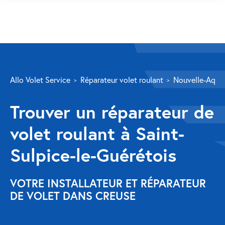
SERVICES
Allo Volet Service
Réparateur volet roulant
Nouvelle-Aquit
Volet roulant
Trouver un réparateur de
Réparation
volet roulant à Saint-
Volet roulant Velux
Sulpice-le-Guérétois
Au-delà de la fenêtre
Réparation store banne
VOTRE INSTALLATEUR ET RÉPARATEUR
DE VOLET DANS CREUSE
Réparation portail
Réparation volet battant