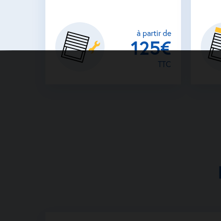
à partir de
125€
TTC