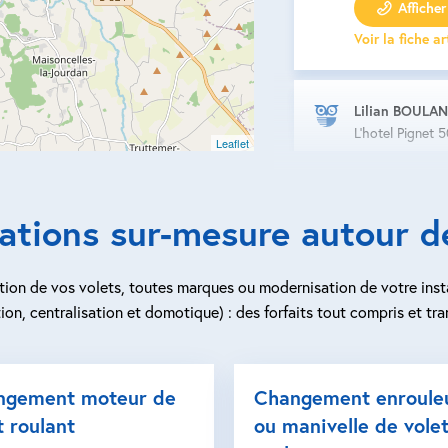
Afficher 
Voir la fiche a
Lilian BOULA
L'hotel Pignet 
Leaflet
Volet roulant
Porte de gar
ations sur-mesure autour d
Store extérie
Fenêtre et po
ion de vos volets, toutes marques ou modernisation de votre inst
ion, centralisation et domotique) : des forfaits tout compris et tra
Moustiquaire
Volet battan
Volet couliss
ngement moteur de
Changement enroule
t roulant
ou manivelle de vole
Afficher 