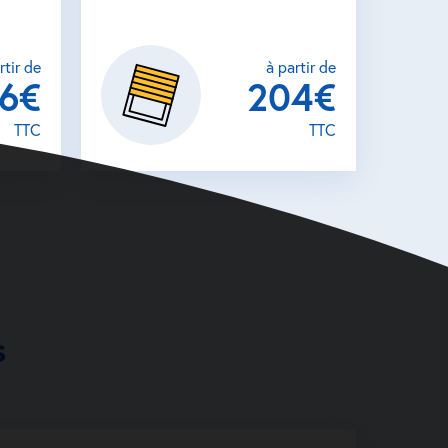
rtisan
rtir de
à partir de
26€
204€
TTC
TTC
s