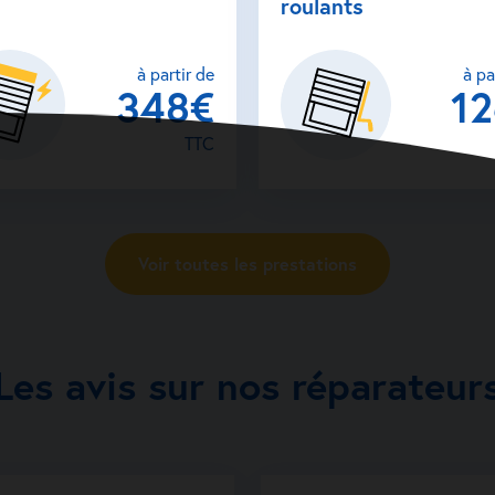
roulants
Voir la fiche a
à partir de
à pa
348€
1
TTC
Voir toutes les prestations
Les avis sur nos réparateur