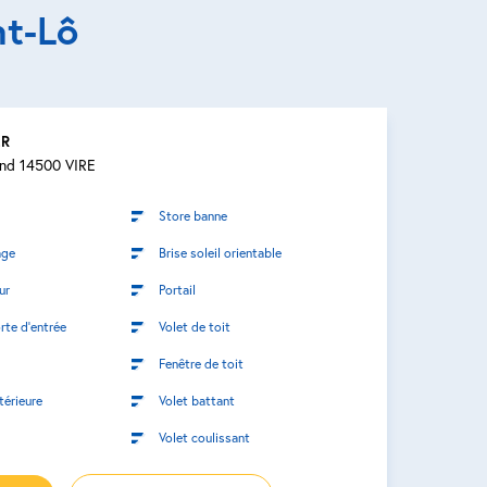
nt-Lô
ER
and 14500 VIRE
Store banne
age
Brise soleil orientable
ur
Portail
rte d’entrée
Volet de toit
Fenêtre de toit
térieure
Volet battant
Volet coulissant