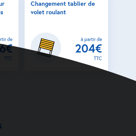
ur
Changement tablier de
ts
volet roulant
rtir de
à partir de
26€
204€
TTC
TTC
s