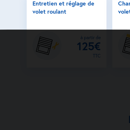
Entretien et réglage de
Cha
volet roulant
vole
à partir de
125€
TTC