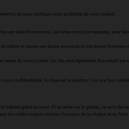
permettra de nous expliquer votre problème de volet roulant.
e une série d’ouvertures. Les lames sont plus espacées, pour faire c
du tablier et assure une bonne ouverture et une bonne fermeture du 
des lames du volet roulant. Ce rôle peut également être rempli par 
oute confidentialité, le store est la solution ! Car une fois install
e habitat grâce au store. Et la cerise sur le gâteau, ce sont des 
ment les volets roulants limitent l'intrusion de la chaleur et du froi