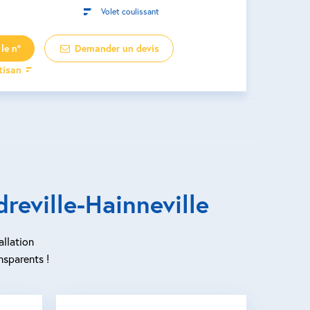
Volet coulissant
le n°
Demander un devis
rtisan
reville-Hainneville
allation
nsparents !