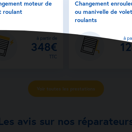
ngement moteur de
Changement enroule
t roulant
ou manivelle de vole
roulants
à partir de
à pa
348€
1
TTC
Voir toutes les prestations
Les avis sur nos réparateur