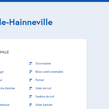
e-Hainneville
VILLE
Store banne
age
Brise soleil orientable
ur
Portail
rte d’entrée
Volet de toit
Fenêtre de toit
térieure
Volet battant