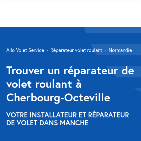
SERVICES
Allo Volet Service
Réparateur volet roulant
Normandie
M
Volet roulant
Trouver un réparateur de
Réparation
volet roulant à
Volet roulant Velux
Cherbourg-Octeville
Au-delà de la fenêtre
Réparation store banne
VOTRE INSTALLATEUR ET RÉPARATEUR
DE VOLET DANS MANCHE
Réparation portail
Réparation volet battant