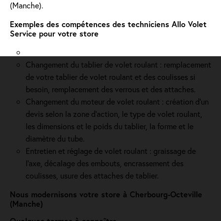
(Manche).
Exemples des compétences des techniciens Allo Volet
Service pour votre store
Changement du tablier de volet roulant : remplacement
de votre tablier de volet roulant et des coulisses si
besoin, remplacement des verrous et des attaches.
Changement du moteur de volet roulant : création d'un
devis selon la zone d’action, le type de volet roulant,
les dimensions et le poids du tablier, la forme et le
diamètre du tube.
Entretien et réglage de volet roulant : graissage de
l’axe, décalage des embouts, encrassement des
coulisses, usure des attaches de tablier.
Nous modernisons votre store à Cherbourg-Octeville
(Manche)
Quelques termes à connaître