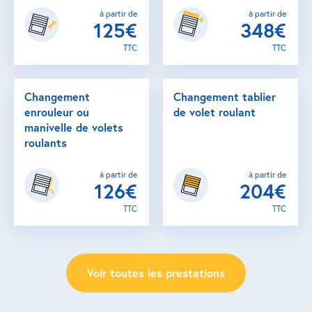
à partir de
à partir de
125€
348€
TTC
TTC
Changement
Changement tablier
enrouleur ou
de volet roulant
manivelle de volets
roulants
à partir de
à partir de
126€
204€
TTC
TTC
Voir toutes les prestations