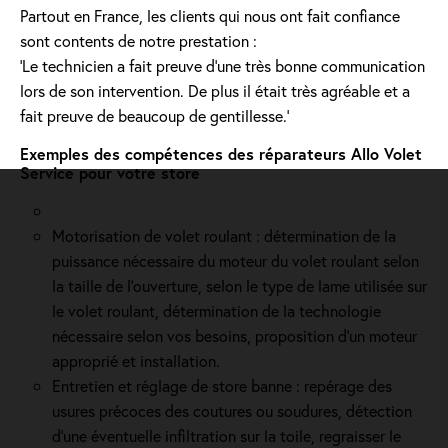
Partout en France, les clients qui nous ont fait confiance
sont contents de notre prestation :
'Le technicien a fait preuve d’une très bonne communication
lors de son intervention. De plus il était très agréable et a
fait preuve de beaucoup de gentillesse.'
Exemples des compétences des réparateurs Allo Volet
Service pour votre store
Motorisation de volet roulant : détermination de la
puissance nécessaire du moteur du volet roulant selon
la taille de l’ouverture, selon le type de lame utilisée sur
le volet roulant, détermination de la technologie
nécessaire selon vos besoins, proposition d'un moteur
approprié et installation.
Entretien et réglage de store banne : repérage des
usures précoces des coutures ou soudures, détection
d'une éventuelle infiltration sur la toile, regraisser le