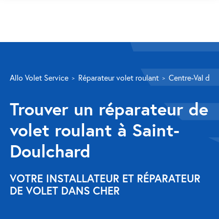
SERVICES
Allo Volet Service
Réparateur volet roulant
Centre-Val de L
Volet roulant
Trouver un réparateur de
Réparation
volet roulant à Saint-
Volet roulant Velux
Doulchard
Au-delà de la fenêtre
Réparation store banne
VOTRE INSTALLATEUR ET RÉPARATEUR
DE VOLET DANS CHER
Réparation portail
Réparation volet battant