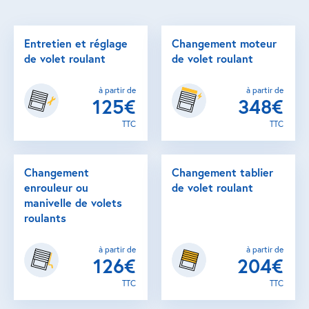
Entretien et réglage
Changement moteur
de volet roulant
de volet roulant
à partir de
à partir de
125€
348€
TTC
TTC
Changement
Changement tablier
enrouleur ou
de volet roulant
manivelle de volets
roulants
à partir de
à partir de
126€
204€
TTC
TTC