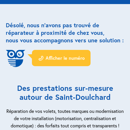
Réparation porte de garage
Désolé, nous n’avons pas trouvé de
Modernisation et domotique
réparateur à proximité de chez vous,
nous vous accompagnons vers une solution :
Centralisation volets roulants
Motoriser un volet roulant
Afficher le numéro
ESPACE PRO
Prestations ad-hoc
Des prestations sur-mesure
Nous recrutons
autour de Saint-Doulchard
QUI SOMMES-NOUS ?
Réparation de vos volets, toutes marques ou modernisation
de votre installation (motorisation, centralisation et
domotique) : des forfaits tout compris et transparents !