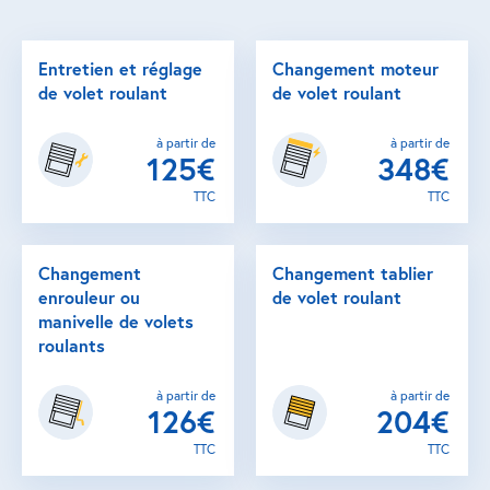
Entretien et réglage
Changement moteur
de volet roulant
de volet roulant
à partir de
à partir de
125€
348€
TTC
TTC
Changement
Changement tablier
enrouleur ou
de volet roulant
manivelle de volets
roulants
à partir de
à partir de
126€
204€
TTC
TTC