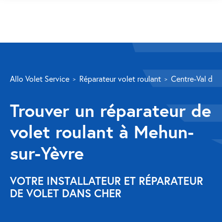
SERVICES
Allo Volet Service
Réparateur volet roulant
Centre-Val de L
Volet roulant
Trouver un réparateur de
Réparation
volet roulant à Mehun-
Volet roulant Velux
sur-Yèvre
Au-delà de la fenêtre
Réparation store banne
VOTRE INSTALLATEUR ET RÉPARATEUR
DE VOLET DANS CHER
Réparation portail
Réparation volet battant