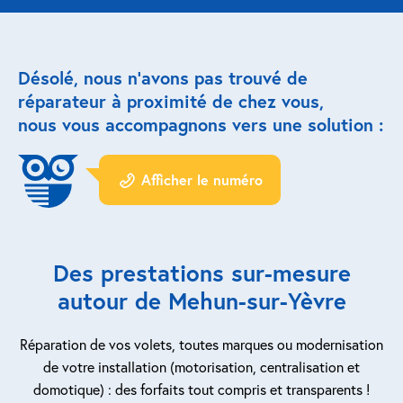
Réparation porte de garage
Désolé, nous n’avons pas trouvé de
Modernisation et domotique
réparateur à proximité de chez vous,
nous vous accompagnons vers une solution :
Centralisation volets roulants
Motoriser un volet roulant
Afficher le numéro
ESPACE PRO
Prestations ad-hoc
Des prestations sur-mesure
Nous recrutons
autour de Mehun-sur-Yèvre
QUI SOMMES-NOUS ?
Réparation de vos volets, toutes marques ou modernisation
de votre installation (motorisation, centralisation et
domotique) : des forfaits tout compris et transparents !