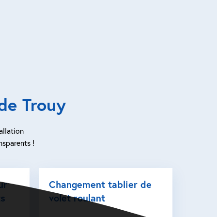
de Trouy
allation
nsparents !
ur
Changement tablier de
ts
volet roulant