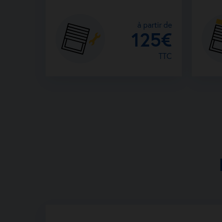
à partir de
125€
TTC