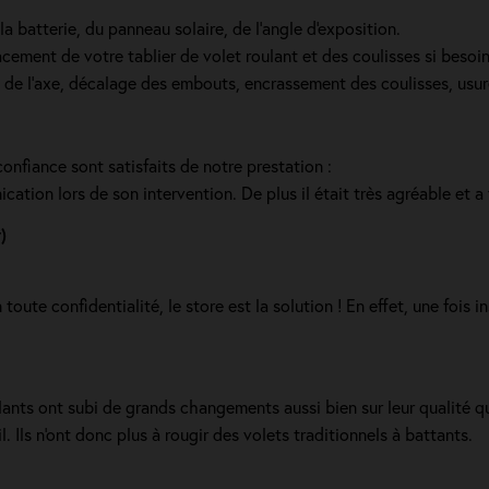
a batterie, du panneau solaire, de l'angle d'exposition.
cement de votre tablier de volet roulant et des coulisses si beso
e de l’axe, décalage des embouts, encrassement des coulisses, usur
confiance sont satisfaits de notre prestation :
cation lors de son intervention. De plus il était très agréable et a
)
oute confidentialité, le store est la solution ! En effet, une fois in
ants ont subi de grands changements aussi bien sur leur qualité que 
il. Ils n'ont donc plus à rougir des volets traditionnels à battants.