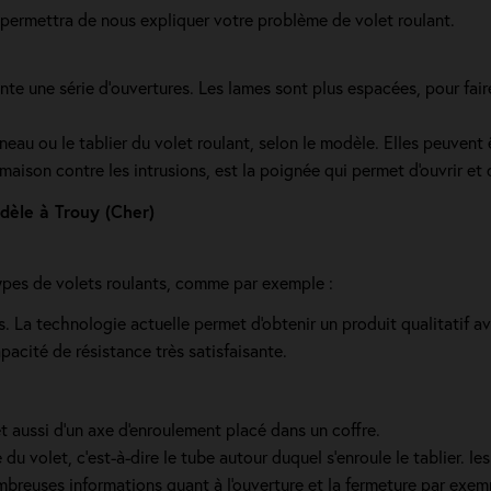
 permettra de nous expliquer votre problème de volet roulant.
e une série d’ouvertures. Les lames sont plus espacées, pour faire c
neau ou le tablier du volet roulant, selon le modèle. Elles peuvent
ison contre les intrusions, est la poignée qui permet d'ouvrir et d
odèle à Trouy (Cher)
pes de volets roulants, comme par exemple :
rs. La technologie actuelle permet d'obtenir un produit qualitatif 
pacité de résistance très satisfaisante.
et aussi d'un axe d'enroulement placé dans un coffre.
e du volet, c’est-à-dire le tube autour duquel s’enroule le tablier. 
euses informations quant à l'ouverture et la fermeture par exempl