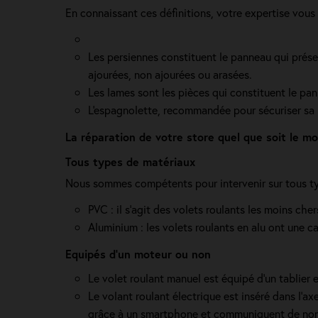
En connaissant ces définitions, votre expertise vous
Les persiennes constituent le panneau qui présent
ajourées, non ajourées ou arasées.
Les lames sont les pièces qui constituent le pan
L'espagnolette, recommandée pour sécuriser sa ma
La réparation de votre store quel que soit le m
Tous types de matériaux
Nous sommes compétents pour intervenir sur tous ty
PVC : il s'agit des volets roulants les moins che
Aluminium : les volets roulants en alu ont une ca
Equipés d'un moteur ou non
Le volet roulant manuel est équipé d'un tablier 
Le volant roulant électrique est inséré dans l’ax
grâce à un smartphone et communiquent de nombr