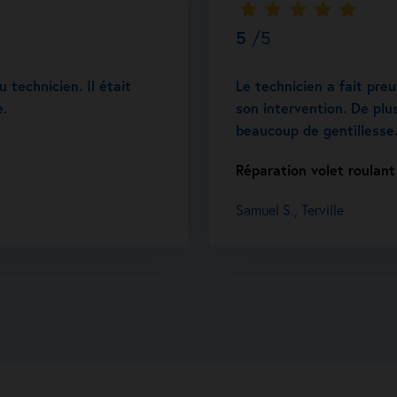
5
/5
 technicien. Il était
Le technicien a fait pre
e.
son intervention. De plus
beaucoup de gentillesse
Réparation volet roulant 
Samuel S., Terville