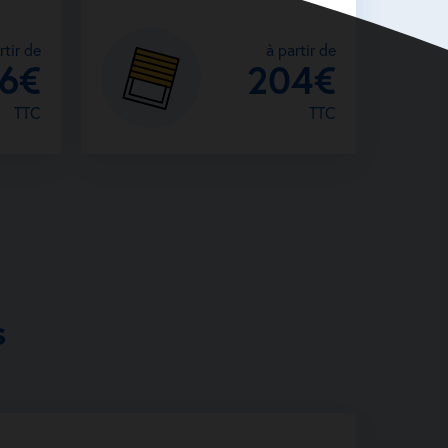
rtir de
à partir de
26€
204€
TTC
TTC
s