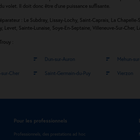
 du volet. Il doit donc être d'une puissance suffisante.
 réparateur : Le Subdray, Lissay-Lochy, Saint-Caprais, La Chapelle-
y, Levet, Sainte-Lunaise, Soye-En-Septaine, Villeneuve-Sur-Cher, 
Trouy :
Dun-sur-Auron
Mehun-sur
t-sur-Cher
Saint-Germain-du-Puy
Vierzon
Pour les professionnels
Professionnels, des prestations ad hoc