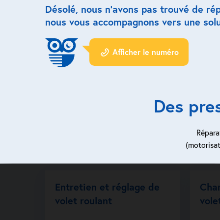
Désolé, nous n’avons pas trouvé de ré
nous vous accompagnons vers une solu
Afficher le numéro
Des pre
Réparat
(motorisat
Entretien et réglage de
Cha
volet roulant
vole