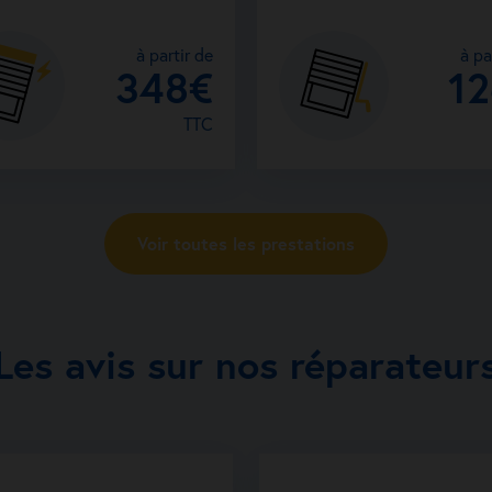
à partir de
à pa
348€
1
TTC
Voir toutes les prestations
Les avis sur nos réparateur