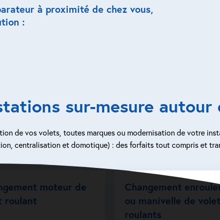
parateur à proximité de chez vous,
tion :
stations sur-mesure autour 
ion de vos volets, toutes marques ou modernisation de votre inst
ion, centralisation et domotique) : des forfaits tout compris et tra
ngement moteur de
Changement enroule
t roulant
ou manivelle de vole
roulants