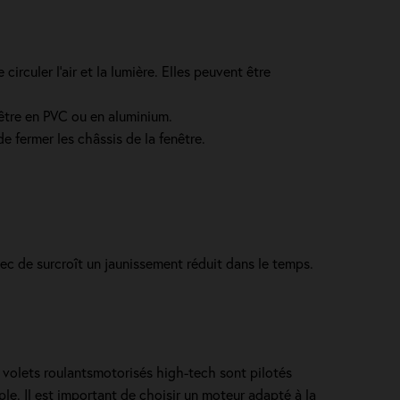
irculer l’air et la lumière. Elles peuvent être
 être en PVC ou en aluminium.
e fermer les châssis de la fenêtre.
avec de surcroît un jaunissement réduit dans le temps.
les volets roulantsmotorisés high-tech sont pilotés
e. Il est important de choisir un moteur adapté à la