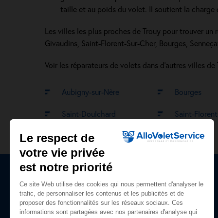
taille et au poids du volet. Il soutient la charge
Les villes les plus proches de Trouy pour trouver un
Givaudins, Saint-Florent-Sur-Cher, Bourges, Senneça
Voir les réparateurs de volets dans d’autres villes de 
Aubigny-sur-Nère
Bourges
Saint-Doulchard
Saint-Floren
Le respect de
votre vie privée
est notre priorité
Ce site Web utilise des cookies qui nous permettent d'analyser le
Plan du site
trafic, de personnaliser les contenus et les publicités et de
proposer des fonctionnalités sur les réseaux sociaux. Ces
Accueil
informations sont partagées avec nos partenaires d'analyse qui