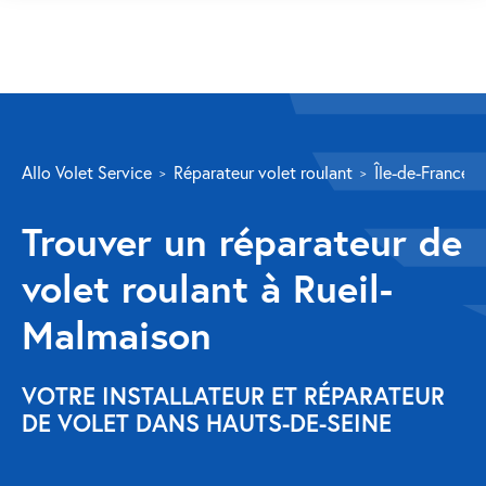
SERVICES
Allo Volet Service
Réparateur volet roulant
Île-de-France
Volet roulant
Trouver un réparateur de
Réparation
volet roulant à Rueil-
Volet roulant Velux
Malmaison
Au-delà de la fenêtre
Réparation store banne
VOTRE INSTALLATEUR ET RÉPARATEUR
DE VOLET DANS HAUTS-DE-SEINE
Réparation portail
Réparation volet battant