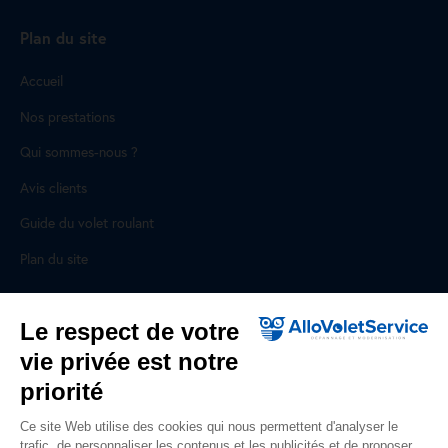
Plan du site
Accueil
Nos prestations
Qui sommes-nous ?
Avis clients
Guide du volet roulant
Plan du site
Pour les professionnels
Le respect de votre
vie privée est notre
Professionnels, des prestations ad hoc
priorité
Rejoignez un réseau national, nous recrutons !
Ce site Web utilise des cookies qui nous permettent d'analyser le
trafic, de personnaliser les contenus et les publicités et de proposer