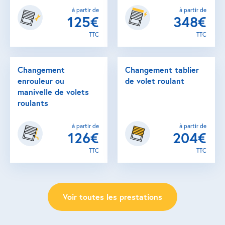
à partir de
à partir de
125€
348€
TTC
TTC
Changement
Changement tablier
enrouleur ou
de volet roulant
manivelle de volets
roulants
à partir de
à partir de
126€
204€
TTC
TTC
Voir toutes les prestations