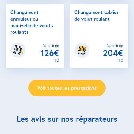
Changement
Changement tablier
enrouleur ou
de volet roulant
manivelle de volets
roulants
à partir de
à partir de
126€
204€
TTC
TTC
Voir toutes les prestations
Les avis sur nos réparateurs