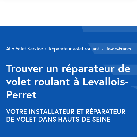
SERVICES
Allo Volet Service
Réparateur volet roulant
Île-de-France
Volet roulant
Trouver un réparateur de
Réparation
volet roulant à Levallois-
Volet roulant Velux
Perret
Au-delà de la fenêtre
Réparation store banne
VOTRE INSTALLATEUR ET RÉPARATEUR
DE VOLET DANS HAUTS-DE-SEINE
Réparation portail
Réparation volet battant