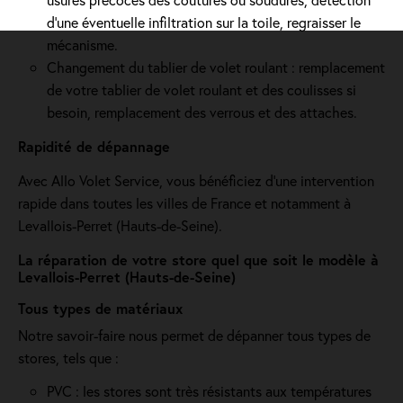
d'une éventuelle infiltration sur la toile, regraisser le
mécanisme.
Changement du tablier de volet roulant : remplacement
de votre tablier de volet roulant et des coulisses si
besoin, remplacement des verrous et des attaches.
Rapidité de dépannage
Avec Allo Volet Service, vous bénéficiez d'une intervention
rapide dans toutes les villes de France et notamment à
Levallois-Perret (Hauts-de-Seine).
La réparation de votre store quel que soit le modèle à
Levallois-Perret (Hauts-de-Seine)
Tous types de matériaux
Notre savoir-faire nous permet de dépanner tous types de
stores, tels que :
PVC : les stores sont très résistants aux températures