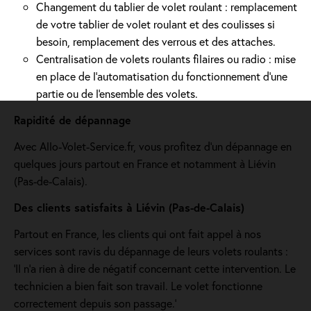
Changement du tablier de volet roulant : remplacement
de votre tablier de volet roulant et des coulisses si
besoin, remplacement des verrous et des attaches.
Centralisation de volets roulants filaires ou radio : mise
en place de l'automatisation du fonctionnement d’une
partie ou de l'ensemble des volets.
Rapidité de dépannage
Avec Allo-Volet-Service.fr, vous profitez d'un dépannage en
quelques jours partout en France et notamment à Liévin
(Pas-de-Calais).
Des clients satisfaits à Liévin (Pas-de-Calais)
Partout en France, les clients qui ont fait appel à nos
services sont ravis du dépannage de leurs volets roulants :
'Il n’a rien à dire de négatif concernant cette intervention. Le
technicien a bien fait son travail. Le volet fonctionne
correctement depuis son passage.'