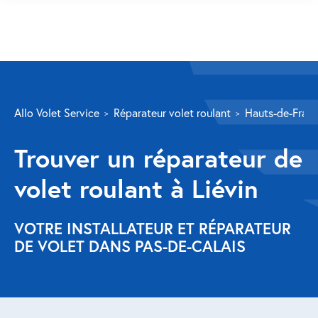
SERVICES
Allo Volet Service
Réparateur volet roulant
Hauts-de-Fran
Volet roulant
Trouver un réparateur de
Réparation
volet roulant à Liévin
Volet roulant Velux
Au-delà de la fenêtre
VOTRE INSTALLATEUR ET RÉPARATEUR
DE VOLET DANS PAS-DE-CALAIS
Réparation store banne
Réparation portail
Réparation volet battant