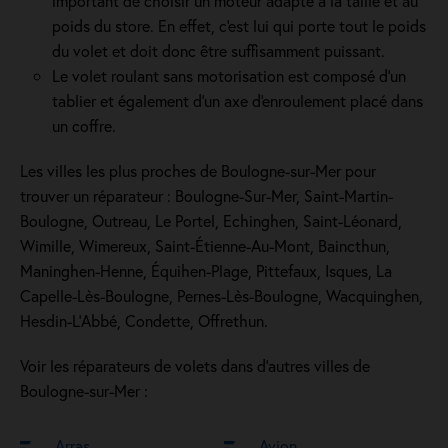
important de choisir un moteur adapté à la taille et au
poids du store. En effet, c'est lui qui porte tout le poids
du volet et doit donc être suffisamment puissant.
Le volet roulant sans motorisation est composé d'un
tablier et également d'un axe d'enroulement placé dans
un coffre.
Les villes les plus proches de Boulogne-sur-Mer pour
trouver un réparateur : Boulogne-Sur-Mer, Saint-Martin-
Boulogne, Outreau, Le Portel, Echinghen, Saint-Léonard,
Wimille, Wimereux, Saint-Étienne-Au-Mont, Baincthun,
Maninghen-Henne, Équihen-Plage, Pittefaux, Isques, La
Capelle-Lès-Boulogne, Pernes-Lès-Boulogne, Wacquinghen,
Hesdin-L'Abbé, Condette, Offrethun.
Voir les réparateurs de volets dans d’autres villes de
Boulogne-sur-Mer :
Arras
Avion