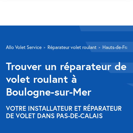
SERVICES
Allo Volet Service
Réparateur volet roulant
Hauts-de-Fran
Volet roulant
Trouver un réparateur de
Réparation
volet roulant à
Volet roulant Velux
Boulogne-sur-Mer
Au-delà de la fenêtre
Réparation store banne
VOTRE INSTALLATEUR ET RÉPARATEUR
DE VOLET DANS PAS-DE-CALAIS
Réparation portail
Réparation volet battant