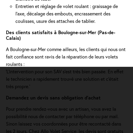
Entretien et réglage de volet roulant : graissage de
l’axe, décalage des embouts, encrassement des
coulisses, usure des attaches de tablier.
Des clients satisfaits à Boulogne-sur-Mer (Pas-de-
Calais)
A Boulogne-sur-Mer comme ailleurs, les clients qui nous ont
fait confiance sont ravis de la réparation de leurs volets
roulants :
'L’intervention pour son SAV s’est très bien passée. En effet
le technicien a rapidement trouvé une solution et c’était
très propre.'
Demandez un devis sans obligation d'achat
Pour prendre rendez-vous avec un artisan, vous avez la
possibilité nous de contacter par téléphone ou par mail.
Sinon laissez vos coordonnées pour être recontacté dans
les 2 jours. Chez Allo Volet Service, les devis sont gratuits