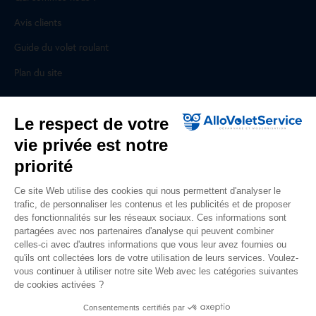
Avis clients
Guide du volet roulant
Plan du site
Pour les professionnels
Le respect de votre
vie privée est notre
Professionnels, des prestations ad hoc
priorité
Rejoignez un réseau national, nous recrutons !
Ce site Web utilise des cookies qui nous permettent d'analyser le
trafic, de personnaliser les contenus et les publicités et de proposer
Liens utiles
des fonctionnalités sur les réseaux sociaux. Ces informations sont
partagées avec nos partenaires d'analyse qui peuvent combiner
Mentions légales
celles-ci avec d'autres informations que vous leur avez fournies ou
qu'ils ont collectées lors de votre utilisation de leurs services. Voulez-
Données personnelles
vous continuer à utiliser notre site Web avec les catégories suivantes
de cookies activées ?
Nous contacter
Consentements certifiés par