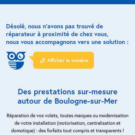
Réparation porte de garage
Désolé, nous n’avons pas trouvé de
Modernisation et domotique
réparateur à proximité de chez vous,
nous vous accompagnons vers une solution :
Centralisation volets roulants
Motoriser un volet roulant
Afficher le numéro
ESPACE PRO
Prestations ad-hoc
Des prestations sur-mesure
Nous recrutons
autour de Boulogne-sur-Mer
QUI SOMMES-NOUS ?
Réparation de vos volets, toutes marques ou modernisation
de votre installation (motorisation, centralisation et
domotique) : des forfaits tout compris et transparents !