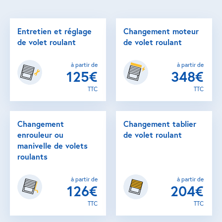
Entretien et réglage
Changement moteur
de volet roulant
de volet roulant
à partir de
à partir de
125€
348€
TTC
TTC
Changement
Changement tablier
enrouleur ou
de volet roulant
manivelle de volets
roulants
à partir de
à partir de
126€
204€
TTC
TTC