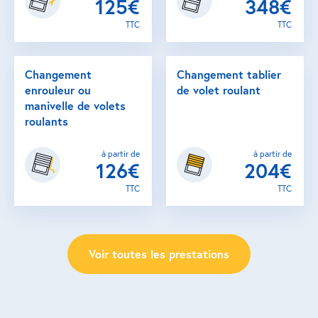
125€
348€
TTC
TTC
Changement
Changement tablier
enrouleur ou
de volet roulant
manivelle de volets
roulants
à partir de
à partir de
126€
204€
TTC
TTC
Voir toutes les prestations