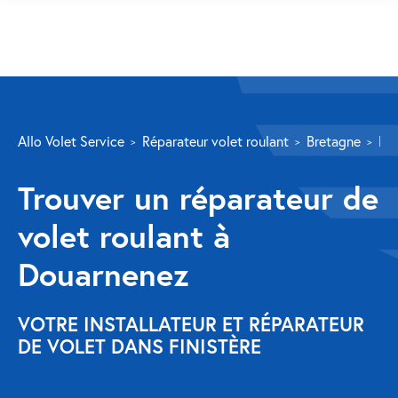
SERVICES
Allo Volet Service
Réparateur volet roulant
Bretagne
Fin
Volet roulant
Trouver un réparateur de
Réparation
volet roulant à
Volet roulant Velux
Douarnenez
Au-delà de la fenêtre
Réparation store banne
VOTRE INSTALLATEUR ET RÉPARATEUR
DE VOLET DANS FINISTÈRE
Réparation portail
Réparation volet battant