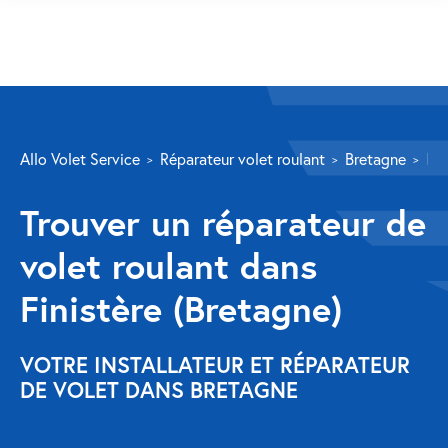
SERVICES
Allo Volet Service
Réparateur volet roulant
Bretagne
Fin
Volet roulant
Trouver un réparateur de
Réparation
volet roulant dans
Volet roulant Velux
Finistère (Bretagne)
Au-delà de la fenêtre
Réparation store banne
VOTRE INSTALLATEUR ET RÉPARATEUR
DE VOLET DANS BRETAGNE
Réparation portail
Réparation volet battant