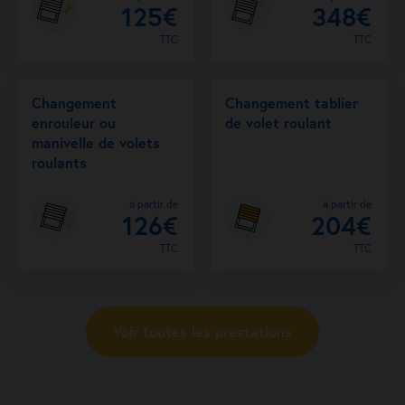
125€
348€
TTC
TTC
Changement
Changement tablier
enrouleur ou
de volet roulant
manivelle de volets
roulants
à partir de
à partir de
126€
204€
TTC
TTC
Voir toutes les prestations