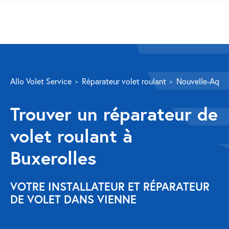
SERVICES
Allo Volet Service
Réparateur volet roulant
Nouvelle-Aquit
Volet roulant
Trouver un réparateur de
Réparation
volet roulant à
Volet roulant Velux
Buxerolles
Au-delà de la fenêtre
Réparation store banne
VOTRE INSTALLATEUR ET RÉPARATEUR
DE VOLET DANS VIENNE
Réparation portail
Réparation volet battant