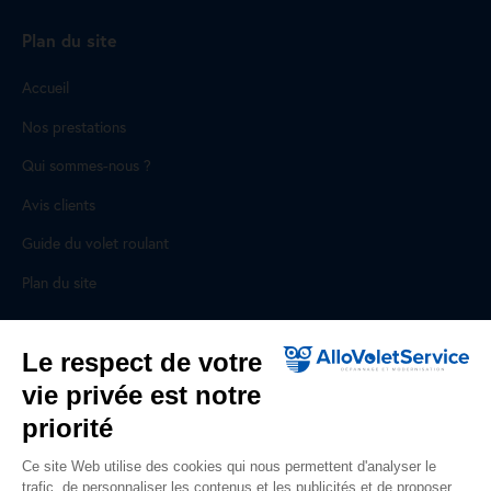
Plan du site
Accueil
Nos prestations
Qui sommes-nous ?
Avis clients
Guide du volet roulant
Plan du site
Pour les professionnels
Le respect de votre
vie privée est notre
Professionnels, des prestations ad hoc
priorité
Rejoignez un réseau national, nous recrutons !
Ce site Web utilise des cookies qui nous permettent d'analyser le
trafic, de personnaliser les contenus et les publicités et de proposer