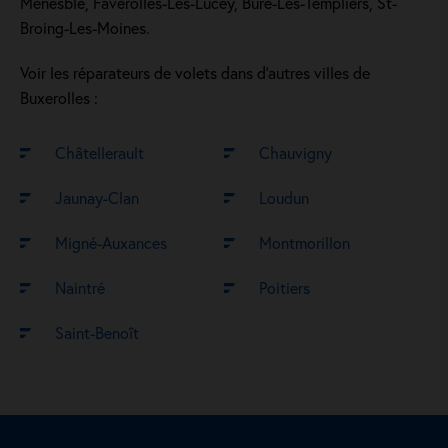
Menesble, Faverolles-Les-Lucey, Bure-Les-Templiers, St-
Broing-Les-Moines.
Voir les réparateurs de volets dans d’autres villes de
Buxerolles :
Châtellerault
Chauvigny
Jaunay-Clan
Loudun
Migné-Auxances
Montmorillon
Naintré
Poitiers
Saint-Benoît