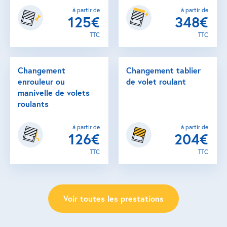
à partir de
à partir de
125€
348€
TTC
TTC
Changement
Changement tablier
enrouleur ou
de volet roulant
manivelle de volets
roulants
à partir de
à partir de
126€
204€
TTC
TTC
Voir toutes les prestations