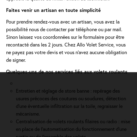
Faites venir un artisan en toute simplicité
Pour prendre rendez-vous avec un artisan, vous avez la
possibilité nous de contacter par téléphone ou par mail.
Sinon laissez vos coordonnées sur le formulaire pour être
recontacté dans les 2 jours. Chez Allo Volet Service, vous
ne payez pas votre devis et vous n'avez aucune obligation
de signer.
Quelques-uns de nos services liés aux volets roulants
Entretien et réglage de store banne : repérage des
usures précoces des coutures ou soudures, détection
d'une éventuelle infiltration sur la toile, regraisser le
mécanisme.
Centralisation de volets roulants filaires ou radio : mise
en place de l'automatisation du fonctionnement d’une
partie ou de l'ensemble des volets.