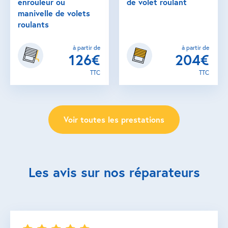
enrouleur ou
de volet roulant
manivelle de volets
roulants
à partir de
à partir de
126€
204€
TTC
TTC
Voir toutes les prestations
Les avis sur nos réparateurs