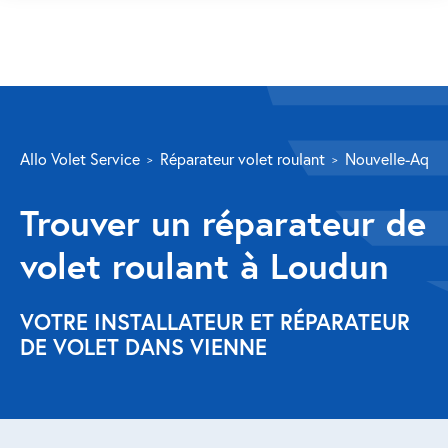
SERVICES
Allo Volet Service
Réparateur volet roulant
Nouvelle-Aquit
Volet roulant
Trouver un réparateur de
Réparation
volet roulant à Loudun
Volet roulant Velux
Au-delà de la fenêtre
VOTRE INSTALLATEUR ET RÉPARATEUR
DE VOLET DANS VIENNE
Réparation store banne
Réparation portail
Réparation volet battant