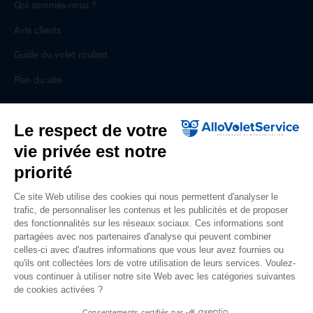
Qui sommes-nous ?
Avis clients
Guide du volet roulant
Plan du site
Pour les professionnels
Le respect de votre
vie privée est notre
Professionnels, des prestations ad hoc
priorité
Rejoignez un réseau national, nous recrutons !
Ce site Web utilise des cookies qui nous permettent d'analyser le
trafic, de personnaliser les contenus et les publicités et de proposer
Liens utiles
des fonctionnalités sur les réseaux sociaux. Ces informations sont
partagées avec nos partenaires d'analyse qui peuvent combiner
Mentions légales
celles-ci avec d'autres informations que vous leur avez fournies ou
qu'ils ont collectées lors de votre utilisation de leurs services. Voulez-
Données personnelles
vous continuer à utiliser notre site Web avec les catégories suivantes
de cookies activées ?
Nous contacter
Consentements certifiés par