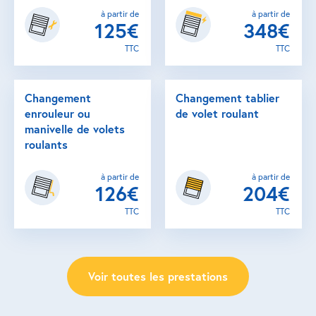
à partir de
à partir de
125€
348€
TTC
TTC
Changement
Changement tablier
enrouleur ou
de volet roulant
manivelle de volets
roulants
à partir de
à partir de
126€
204€
TTC
TTC
Voir toutes les prestations