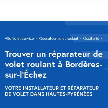
SERVICES
Allo Volet Service
Réparateur volet roulant
Occitanie
Ha
Volet roulant
Trouver un réparateur de
Réparation
volet roulant à Bordères-
Volet roulant Velux
sur-l’Échez
Au-delà de la fenêtre
Réparation store banne
VOTRE INSTALLATEUR ET RÉPARATEUR
DE VOLET DANS HAUTES-PYRÉNÉES
Réparation portail
Réparation volet battant