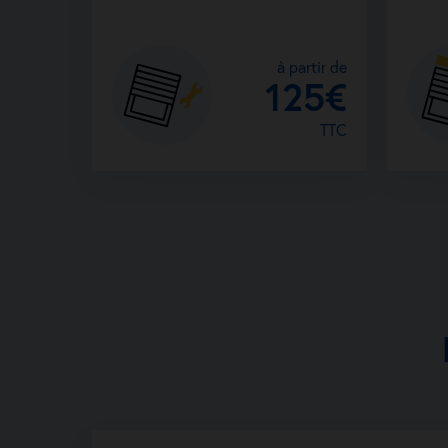
à partir de
125€
TTC