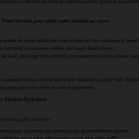
e recevoir un technicien dans les meilleurs délais grâce à une pré
Volet Service pour votre volet roulant ou store
cement de votre tablier de volet roulant et des coulisses si beso
a batterie, du panneau solaire, de l'angle d'exposition.
e de l’axe, décalage des embouts, encrassement des coulisses, usur
la possibilité nous de contacter par téléphone ou par mail. Sinon 
ne payez pas votre devis et sans engagement.
ac (Hautes-Pyrénées)
stores, qu'ils soient en :
lement pour conserver les stores en alu de nombreuses années.
imatiques et un coup d'éponge lorsqu'ils sont sales suffit.