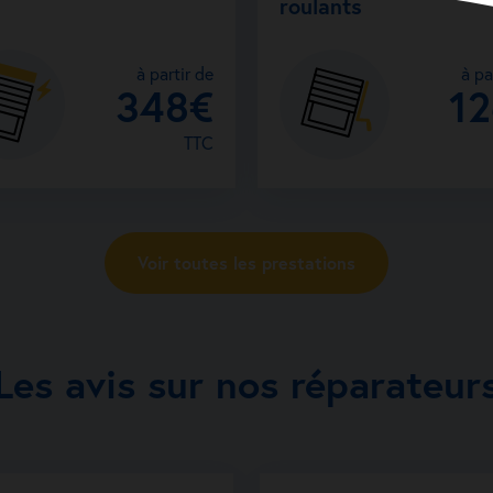
roulants
à partir de
à pa
348€
1
TTC
Voir toutes les prestations
Les avis sur nos réparateur