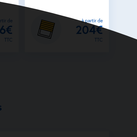
rtir de
à partir de
26€
204€
TTC
TTC
s