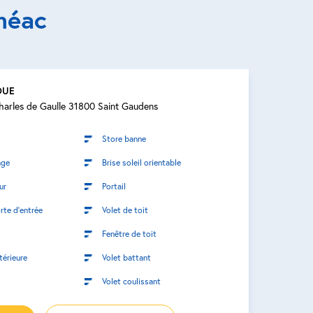
méac
OUE
harles de Gaulle 31800 Saint Gaudens
Store banne
age
Brise soleil orientable
ur
Portail
rte d’entrée
Volet de toit
Fenêtre de toit
térieure
Volet battant
Volet coulissant