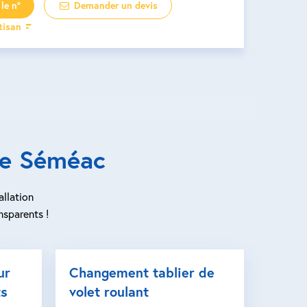
le n°
Demander un devis
rtisan
de Séméac
allation
nsparents !
ur
Changement tablier de
ts
volet roulant