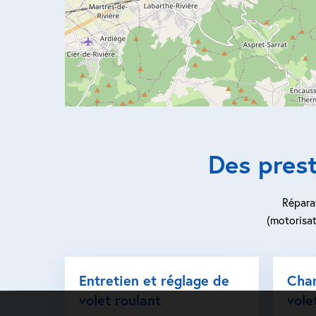
Des pres
Réparat
(motorisat
Entretien et réglage de
Cha
volet roulant
vole