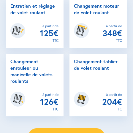
Entretien et réglage
Changement moteur
de volet roulant
de volet roulant
à partir de
à partir de
125€
348€
TTC
TTC
Changement
Changement tablier
enrouleur ou
de volet roulant
manivelle de volets
roulants
à partir de
à partir de
126€
204€
TTC
TTC