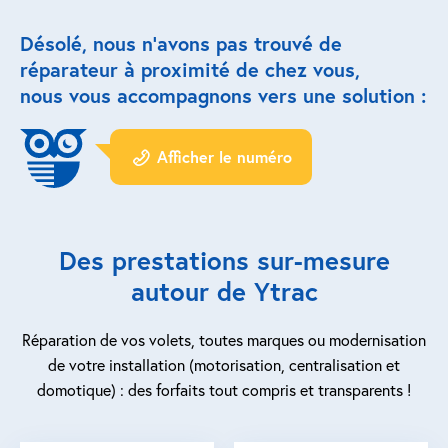
Désolé, nous n’avons pas trouvé de
Réparation porte de garage
réparateur à proximité de chez vous,
Modernisation et domotique
nous vous accompagnons vers une solution :
Centralisation volets roulants
Afficher le numéro
Motoriser un volet roulant
ESPACE PRO
Des prestations sur-mesure
Prestations ad-hoc
autour de Ytrac
Nous recrutons
Réparation de vos volets, toutes marques ou modernisation
de votre installation (motorisation, centralisation et
QUI SOMMES-NOUS ?
domotique) : des forfaits tout compris et transparents !