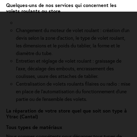
Quelques-uns de nos services qui concernent les
volets roulants ou store
Changement du moteur de volet roulant : création d'un
devis selon la zone d’action, le type de volet roulant,
les dimensions et le poids du tablier, la forme et le
diamètre du tube.
Entretien et réglage de volet roulant : graissage de
l’axe, décalage des embouts, encrassement des
coulisses, usure des attaches de tablier.
Centralisation de volets roulants filaires ou radio : mise
en place de l'automatisation du fonctionnement d’une
partie ou de l'ensemble des volets.
La réparation de votre store quel que soit son type à
Ytrac (Cantal)
Tous types de matériaux
Nous sommes compétents pour dépanner tous types de