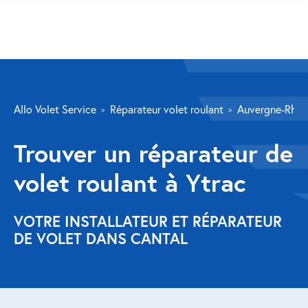
SERVICES
Allo Volet Service
Réparateur volet roulant
Auvergne-Rhôn
Volet roulant
Trouver un réparateur de
Réparation
volet roulant à Ytrac
Volet roulant Velux
Au-delà de la fenêtre
VOTRE INSTALLATEUR ET RÉPARATEUR
DE VOLET DANS CANTAL
Réparation store banne
Réparation portail
Réparation volet battant