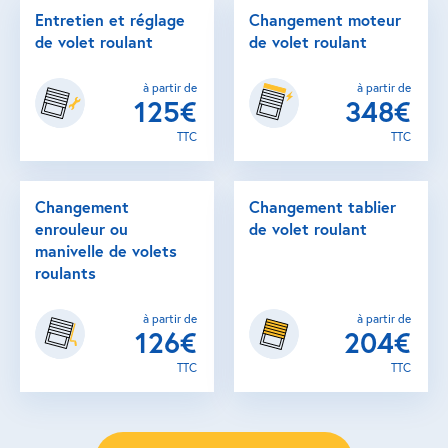
Entretien et réglage
Changement moteur
de volet roulant
de volet roulant
à partir de
à partir de
125€
348€
TTC
TTC
Changement
Changement tablier
enrouleur ou
de volet roulant
manivelle de volets
roulants
à partir de
à partir de
126€
204€
TTC
TTC