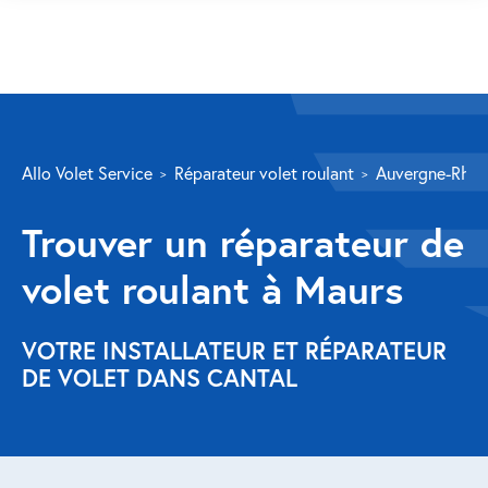
SERVICES
Allo Volet Service
Réparateur volet roulant
Auvergne-Rhôn
Volet roulant
Trouver un réparateur de
Réparation
volet roulant à Maurs
Volet roulant Velux
Au-delà de la fenêtre
VOTRE INSTALLATEUR ET RÉPARATEUR
DE VOLET DANS CANTAL
Réparation store banne
Réparation portail
Réparation volet battant