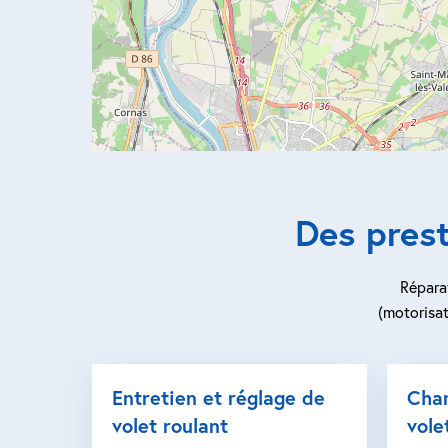
Des pres
Réparat
(motorisat
Entretien et réglage de
Cha
volet roulant
vole