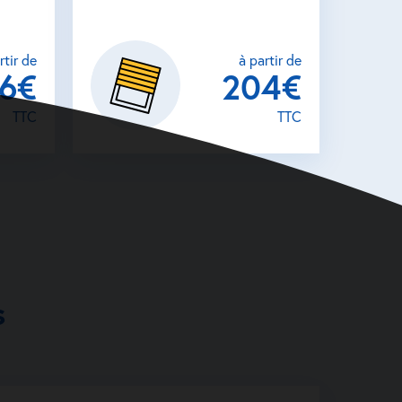
rtir de
à partir de
26€
204€
TTC
TTC
s