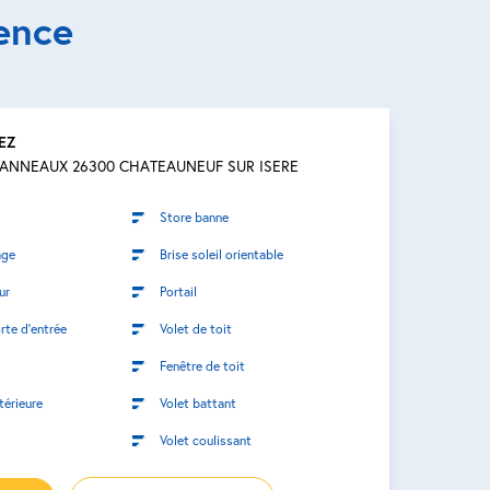
ence
EZ
VANNEAUX 26300 CHATEAUNEUF SUR ISERE
Store banne
age
Brise soleil orientable
ur
Portail
rte d’entrée
Volet de toit
Fenêtre de toit
térieure
Volet battant
Volet coulissant