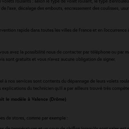
olets roulants : selon le type de volet roulant, le type d’enrouleur,
e de l’axe, décalage des embouts, encrassement des coulisses, usur
ervention rapide dans toutes les villes de France et en l'occurrence
, vous avez la possibilité nous de contacter par téléphone ou par m
is sont gratuits et vous n'avez aucune obligation de signer.
pel à nos services sont contents du dépannage de leurs volets roula
s explications du technicien qu’il a par ailleurs trouvé très compéte
oit le modèle à Valence (Drôme)
ypes de stores, comme par exemple :
ons de températures et un coup de chiffon lorsqu'ils sont sales est s