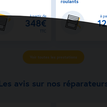
roulants
à partir de
à pa
348€
1
TTC
Voir toutes les prestations
Les avis sur nos réparateur