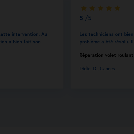
5
/5
cette intervention. Au
Les techniciens ont bien
cien a bien fait son
problème a été résolu. I
Réparation volet roulan
Didier D., Cannes