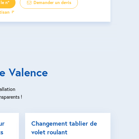
le n°
Demander un devis
rtisan
e Valence
allation
nsparents !
ur
Changement tablier de
ts
volet roulant