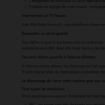
Changement de l'enrouleur ou de la manivelle de v
Entretien et réglage de volet roulant : graissag
Intervention en 72 heures
Avec Allo-Volet-Service.fr, vous bénéficiez d'une int
Demandez un devis gratuit
Pour définir un jour et une heure avec un technicien
recontacté sous 48h. Avec Allo Volet Service, les dev
Des avis clients positifs à Valence (Drôme)
A Valence comme ailleurs, les clients qui ont fait ap
'Il a été très satisfait de l’intervention notamment de
Le dépannage de votre volet roulant quel que s
Tous types de matériaux
Notre expertise nous permet d'intervenir sur tous t
PVC : les stores sont très résistants aux variati