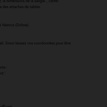
 la dimensions de la sangle... carter.
e des attaches de tablier.
 à Valence (Drôme).
ail. Sinon laissez vos coordonnées pour être
nts :
nt.'
uffisant.