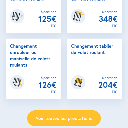
à partir de
à partir de
125€
348€
TTC
TTC
Changement
Changement tablier
enrouleur ou
de volet roulant
manivelle de volets
roulants
à partir de
à partir de
126€
204€
TTC
TTC
Voir toutes les prestations