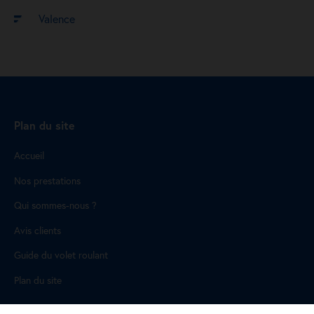
Valence
Plan du site
Accueil
Nos prestations
Qui sommes-nous ?
Avis clients
Guide du volet roulant
Plan du site