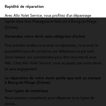
Rapidité de réparation
Avec Allo Volet Service, vous profitez d'un dépannage
rapide dans tout l'hexagone et bien sûr à Bourg-de-Péage
(Drôme).
Demandez votre devis sans obligation d'achat
Pour prendre rendez-vous avec un réparateur, vous avez la
possibilité nous de contacter par téléphone ou par mail.
Sinon laissez vos coordonnées pour être recontacté sous
48h. Chez Allo Volet Service, vous ne payez pas votre devis
et sans engagement.
La réparation de votre store quelle que soit sa marque
à Bourg-de-Péage (Drôme)
Tous types de matériaux
Nous sommes compétents pour dépanner tous types de
stores...