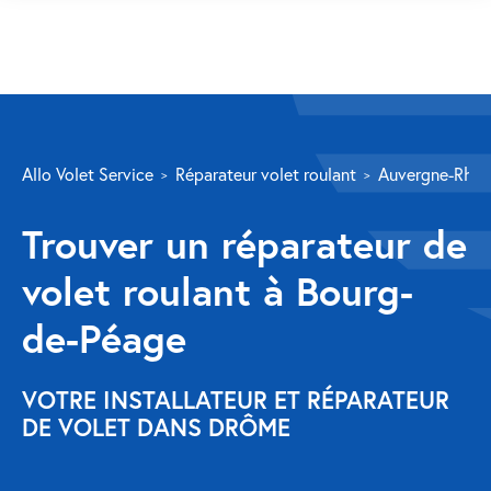
SERVICES
Allo Volet Service
Réparateur volet roulant
Auvergne-Rhôn
Volet roulant
Trouver un réparateur de
Réparation
volet roulant à Bourg-
Volet roulant Velux
de-Péage
Au-delà de la fenêtre
Réparation store banne
VOTRE INSTALLATEUR ET RÉPARATEUR
DE VOLET DANS DRÔME
Réparation portail
Réparation volet battant