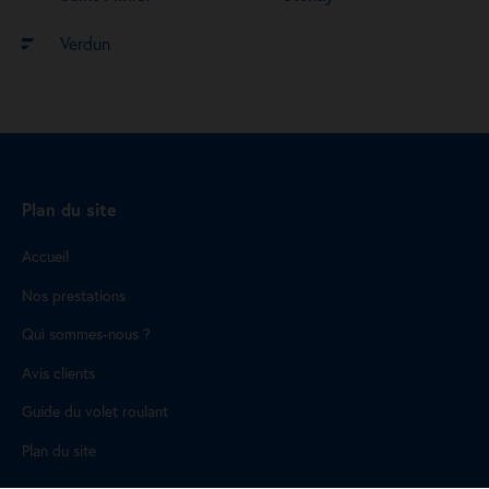
Verdun
Plan du site
Accueil
Nos prestations
Qui sommes-nous ?
Avis clients
Guide du volet roulant
Plan du site