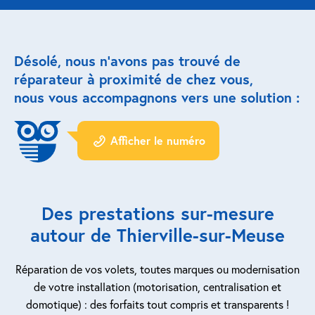
Réparation porte de garage
Désolé, nous n’avons pas trouvé de
Modernisation et domotique
réparateur à proximité de chez vous,
nous vous accompagnons vers une solution :
Centralisation volets roulants
Motoriser un volet roulant
Afficher le numéro
ESPACE PRO
Prestations ad-hoc
Des prestations sur-mesure
Nous recrutons
autour de Thierville-sur-Meuse
QUI SOMMES-NOUS ?
Réparation de vos volets, toutes marques ou modernisation
de votre installation (motorisation, centralisation et
domotique) : des forfaits tout compris et transparents !