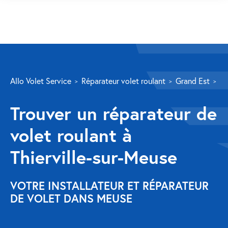
SERVICES
Allo Volet Service
Réparateur volet roulant
Grand Est
M
Volet roulant
Trouver un réparateur de
Réparation
volet roulant à
Volet roulant Velux
Thierville-sur-Meuse
Au-delà de la fenêtre
Réparation store banne
VOTRE INSTALLATEUR ET RÉPARATEUR
DE VOLET DANS MEUSE
Réparation portail
Réparation volet battant