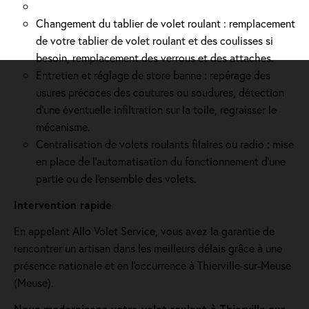
Changement du tablier de volet roulant : remplacement
de votre tablier de volet roulant et des coulisses si
besoin, remplacement des verrous et des attaches.
Entretien et réglage de store banne : repérage des
usures précoces des coutures ou soudures, détection
d'une éventuelle infiltration sur la toile, regraisser le
mécanisme.
Centralisation de volets roulants filaires ou radio : mise
en place de l'automatisation du fonctionnement d’une
partie ou de l'ensemble des volets.
Intervention rapide
En appelant Allo Volet Service, vous avez la garantie de
rencontrer un artisan dans les meilleurs délais grâce à une
présence nationale et en l'occurrence à Thierville-sur-Meuse
(Meuse).
Nous modernisons votre volet roulant à Thierville-sur-