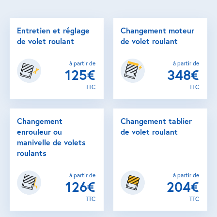
Entretien et réglage
Changement moteur
de volet roulant
de volet roulant
à partir de
à partir de
125€
348€
TTC
TTC
Changement
Changement tablier
enrouleur ou
de volet roulant
manivelle de volets
roulants
à partir de
à partir de
126€
204€
TTC
TTC