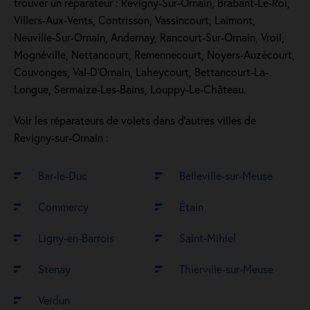
trouver un réparateur : Revigny-Sur-Ornain, Brabant-Le-Roi,
Villers-Aux-Vents, Contrisson, Vassincourt, Laimont,
Neuville-Sur-Ornain, Andernay, Rancourt-Sur-Ornain, Vroil,
Mognéville, Nettancourt, Remennecourt, Noyers-Auzécourt,
Couvonges, Val-D'Ornain, Laheycourt, Bettancourt-La-
Longue, Sermaize-Les-Bains, Louppy-Le-Château.
Voir les réparateurs de volets dans d’autres villes de
Revigny-sur-Ornain :
Bar-le-Duc
Belleville-sur-Meuse
Commercy
Étain
Ligny-en-Barrois
Saint-Mihiel
Stenay
Thierville-sur-Meuse
Verdun