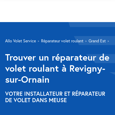
SERVICES
Allo Volet Service
Réparateur volet roulant
Grand Est
M
Volet roulant
Trouver un réparateur de
Réparation
volet roulant à Revigny-
Volet roulant Velux
sur-Ornain
Au-delà de la fenêtre
Réparation store banne
VOTRE INSTALLATEUR ET RÉPARATEUR
DE VOLET DANS MEUSE
Réparation portail
Réparation volet battant