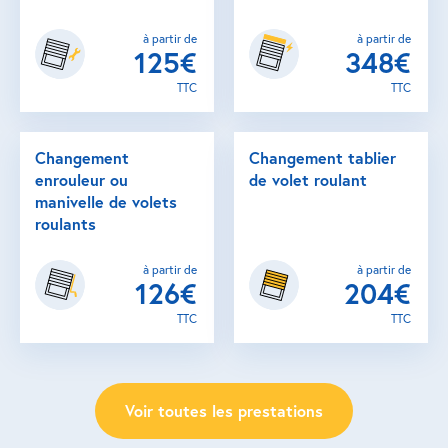
à partir de
à partir de
125€
348€
TTC
TTC
Changement
Changement tablier
enrouleur ou
de volet roulant
manivelle de volets
roulants
à partir de
à partir de
126€
204€
TTC
TTC
Voir toutes les prestations