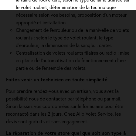
le volet roulant, détermination de la technologie
nécessaire selon vos besoins, proposition d'un moteur
approprié et installation.
Changement de l'enrouleur ou de la manivelle de volets
roulants : selon le type de volet roulant, le type
d’enrouleur, la dimensions de la sangle... carter.
Centralisation de volets roulants filaires ou radio : mise
en place de l'automatisation du fonctionnement d’une
partie ou de l'ensemble des volets.
Faites venir un technicien en toute simplicité
Pour prendre rendez-vous avec un artisan, vous avez la
possibilité nous de contacter par téléphone ou par mail.
Sinon laissez vos coordonnées sur le formulaire pour être
recontacté dans les 2 jours. Chez Allo Volet Service, les
devis sont gratuits et sans engagement.
La réparation de votre store quel que soit son type à