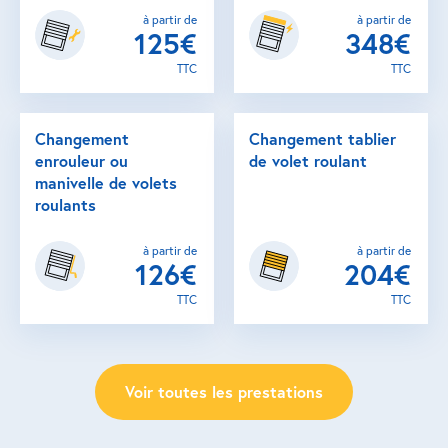
à partir de
à partir de
125€
348€
TTC
TTC
Changement
Changement tablier
enrouleur ou
de volet roulant
manivelle de volets
roulants
à partir de
à partir de
126€
204€
TTC
TTC
Voir toutes les prestations