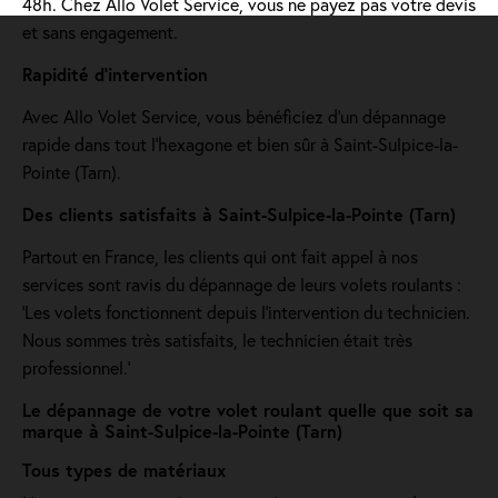
48h. Chez Allo Volet Service, vous ne payez pas votre devis
et sans engagement.
Rapidité d'intervention
Avec Allo Volet Service, vous bénéficiez d'un dépannage
rapide dans tout l'hexagone et bien sûr à Saint-Sulpice-la-
Pointe (Tarn).
Des clients satisfaits à Saint-Sulpice-la-Pointe (Tarn)
Partout en France, les clients qui ont fait appel à nos
services sont ravis du dépannage de leurs volets roulants :
'Les volets fonctionnent depuis l’intervention du technicien.
Nous sommes très satisfaits, le technicien était très
professionnel.'
Le dépannage de votre volet roulant quelle que soit sa
marque à Saint-Sulpice-la-Pointe (Tarn)
Tous types de matériaux