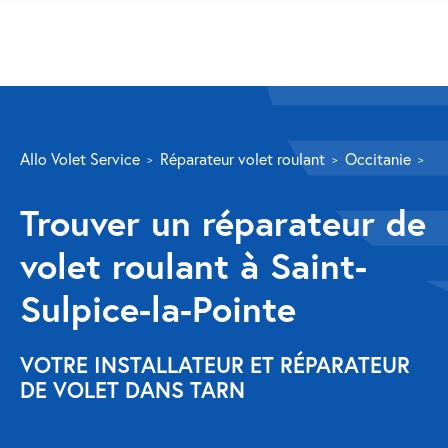
SERVICES
Allo Volet Service
Réparateur volet roulant
Occitanie
Ta
Volet roulant
Trouver un réparateur de
Réparation
volet roulant à Saint-
Volet roulant Velux
Sulpice-la-Pointe
Au-delà de la fenêtre
Réparation store banne
VOTRE INSTALLATEUR ET RÉPARATEUR
DE VOLET DANS TARN
Réparation portail
Réparation volet battant