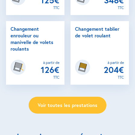
125€
348€
TTC
TTC
Changement
Changement tablier
enrouleur ou
de volet roulant
manivelle de volets
roulants
à partir de
à partir de
126€
204€
TTC
TTC
Voir toutes les prestations