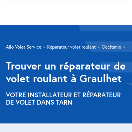
SERVICES
Allo Volet Service
Réparateur volet roulant
Occitanie
Ta
Volet roulant
Trouver un réparateur de
Réparation
volet roulant à Graulhet
Volet roulant Velux
Au-delà de la fenêtre
VOTRE INSTALLATEUR ET RÉPARATEUR
DE VOLET DANS TARN
Réparation store banne
Réparation portail
Réparation volet battant