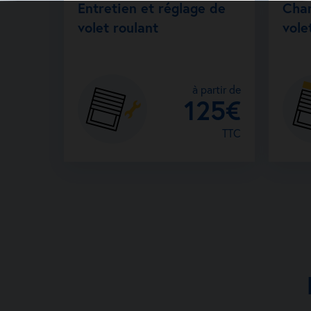
Entretien et réglage de
Cha
volet roulant
vole
à partir de
125€
TTC