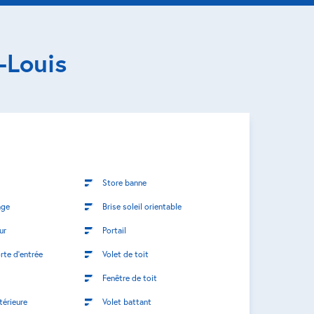
-Louis
Store banne
age
Brise soleil orientable
ur
Portail
rte d’entrée
Volet de toit
Fenêtre de toit
térieure
Volet battant