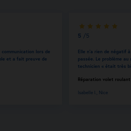
5
/5
e communication lors de
Elle n’a rien de négatif à
ble et a fait preuve de
passée. Le problème au 
technicien « était très b
Réparation volet roulant
Isabelle I., Nice