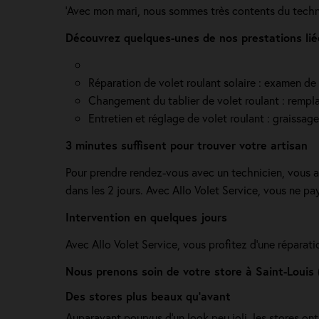
'Avec mon mari, nous sommes très contents du technici
Découvrez quelques-unes de nos prestations lié
Réparation de volet roulant solaire : examen de l
Changement du tablier de volet roulant : rempla
Entretien et réglage de volet roulant : graissag
3 minutes suffisent pour trouver votre artisan
Pour prendre rendez-vous avec un technicien, vous a
dans les 2 jours. Avec Allo Volet Service, vous ne p
Intervention en quelques jours
Avec Allo Volet Service, vous profitez d'une réparati
Nous prenons soin de votre store à Saint-Louis 
Des stores plus beaux qu'avant
Auparavant pourvus d'un look peu joli, les stores ont b