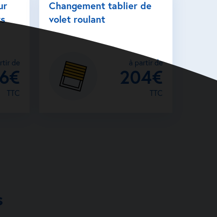
ur
Changement tablier de
ts
volet roulant
rtir de
à partir de
26€
204€
TTC
TTC
s