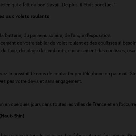
en qui a fait du bon travail. De plus, il était ponctuel.'
es aux volets roulants
a batterie, du panneau solaire, de l'angle d'exposition.
cement de votre tablier de volet roulant et des coulisses si beso
e de l’axe, décalage des embouts, encrassement des coulisses, usur
vez la possibilité nous de contacter par téléphone ou par mail. S
ayez pas votre devis et sans engagement.
on en quelques jours dans toutes les villes de France et en l'occurr
(Haut-Rhin)
ien évolué à tous les niveaux. Les fabricants ont fait preuve d'ingéni