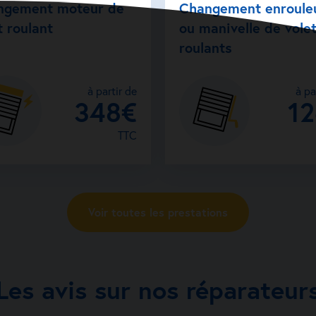
ngement moteur de
Changement enroule
t roulant
ou manivelle de vole
roulants
à partir de
à pa
348€
1
TTC
Voir toutes les prestations
Les avis sur nos réparateur