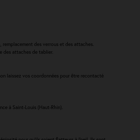
in, remplacement des verrous et des attaches.
e des attaches de tablier.
inon laissez vos coordonnées pour être recontacté
ence à Saint-Louis (Haut-Rhin).
osité pour qu'ils soient flatteurs à l'oeil. Ils sont