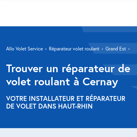
SERVICES
Allo Volet Service
Réparateur volet roulant
Grand Est
Ha
Volet roulant
Trouver un réparateur de
Réparation
volet roulant à Cernay
Volet roulant Velux
Au-delà de la fenêtre
VOTRE INSTALLATEUR ET RÉPARATEUR
DE VOLET DANS HAUT-RHIN
Réparation store banne
Réparation portail
Réparation volet battant