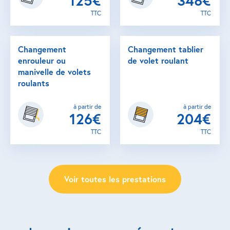
125€
348€
TTC
TTC
Changement
Changement tablier
enrouleur ou
de volet roulant
manivelle de volets
roulants
à partir de
à partir de
126€
204€
TTC
TTC
Voir toutes les prestations