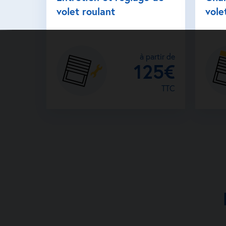
volet roulant
vole
à partir de
125€
TTC