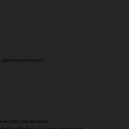
st question par exemple :
e des attaches de tablier.
lle infiltration sur la toile, regraisser le