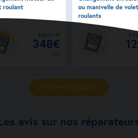
t roulant
ou manivelle de vole
roulants
à partir de
à pa
348€
1
TTC
Voir toutes les prestations
Les avis sur nos réparateur