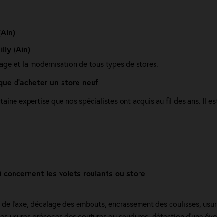
(Ain)
lly (Ain)
age et la modernisation de tous types de stores.
que d'acheter un store neuf
ine expertise que nos spécialistes ont acquis au fil des ans. Il e
 concernent les volets roulants ou store
e de l’axe, décalage des embouts, encrassement des coulisses, usur
s usures précoces des coutures ou soudures, détection d'une éventue