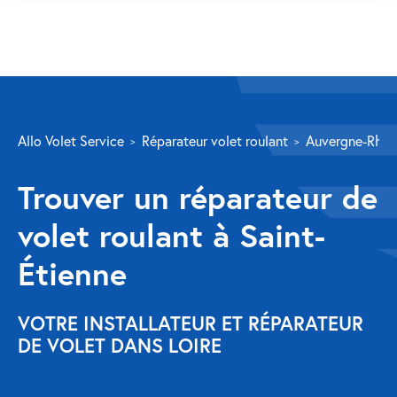
SERVICES
Allo Volet Service
Réparateur volet roulant
Auvergne-Rhôn
Volet roulant
Trouver un réparateur de
Réparation
volet roulant à Saint-
Volet roulant Velux
Étienne
Au-delà de la fenêtre
Réparation store banne
VOTRE INSTALLATEUR ET RÉPARATEUR
DE VOLET DANS LOIRE
Réparation portail
Réparation volet battant