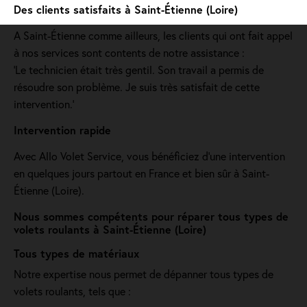
Des clients satisfaits à Saint-Étienne (Loire)
A Saint-Étienne comme ailleurs, les clients qui ont fait appel
à nos services sont contents de notre assistance :
'Le technicien était très gentil. Son travail a permis de
résoudre son problème. Je suis très satisfait de cette
intervention.'
Intervention rapide
Avec Allo Volet Service, vous bénéficiez d'une intervention
en quelques jours partout en France et bien sûr à Saint-
Étienne (Loire).
Nous sommes compétents pour réparer tous types de
volets roulants à Saint-Étienne (Loire)
Tous types de matériaux
Notre expertise nous permet de dépanner tous types de
volets roulants, tels que :