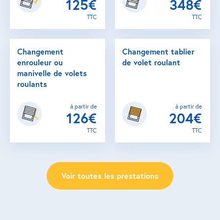
125€
348€
TTC
TTC
Changement
Changement tablier
enrouleur ou
de volet roulant
manivelle de volets
roulants
à partir de
à partir de
126€
204€
TTC
TTC
Voir toutes les prestations