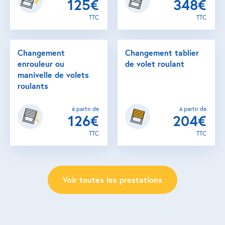
125€
348€
TTC
TTC
Changement
Changement tablier
enrouleur ou
de volet roulant
manivelle de volets
roulants
à partir de
à partir de
126€
204€
TTC
TTC
Voir toutes les prestations