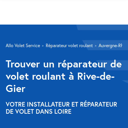
SERVICES
Allo Volet Service
Réparateur volet roulant
Auvergne-Rhôn
Volet roulant
Trouver un réparateur de
Réparation
volet roulant à Rive-de-
Volet roulant Velux
Gier
Au-delà de la fenêtre
Réparation store banne
VOTRE INSTALLATEUR ET RÉPARATEUR
DE VOLET DANS LOIRE
Réparation portail
Réparation volet battant