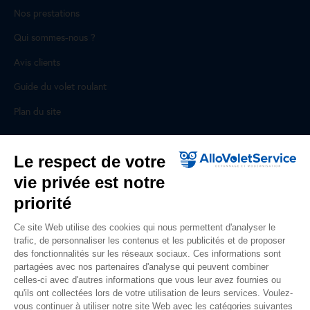
Nos prestations
Qui sommes-nous ?
Avis clients
Guide du volet roulant
Plan du site
Pour les professionnels
Le respect de votre
vie privée est notre
Professionnels, des prestations ad hoc
priorité
Rejoignez un réseau national, nous recrutons !
Ce site Web utilise des cookies qui nous permettent d'analyser le
trafic, de personnaliser les contenus et les publicités et de proposer
Liens utiles
des fonctionnalités sur les réseaux sociaux. Ces informations sont
partagées avec nos partenaires d'analyse qui peuvent combiner
Mentions légales
celles-ci avec d'autres informations que vous leur avez fournies ou
qu'ils ont collectées lors de votre utilisation de leurs services. Voulez-
Données personnelles
vous continuer à utiliser notre site Web avec les catégories suivantes