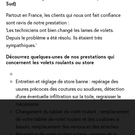
Sud)
Partout en France, les clients qui nous ont fait confiance
sont ravis de notre prestation :
'Les techniciens ont bien changé les lames de volets.
Depuis le problème a été résolu. Ils étaient très
sympathiques.'
Découvrez quelques-unes de nos prestations qui
concernent les volets roulants ou store
Entretien et réglage de store banne : repérage des
usures précoces des coutures ou soudures, détection
d'une éventuelle infiltration sur la toile, regraisser le
mécanisme.
Changement du tablier de volet roulant : remplacement
de votre tablier de volet roulant et des coulisses si
besoin, remplacement des verrous et des attaches.
Réparation de volet roulant solaire : examen de la