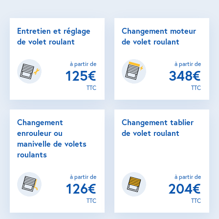
Entretien et réglage
Changement moteur
de volet roulant
de volet roulant
à partir de
à partir de
125€
348€
TTC
TTC
Changement
Changement tablier
enrouleur ou
de volet roulant
manivelle de volets
roulants
à partir de
à partir de
126€
204€
TTC
TTC