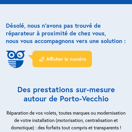
Réparation porte de garage
Désolé, nous n’avons pas trouvé de
Modernisation et domotique
réparateur à proximité de chez vous,
nous vous accompagnons vers une solution :
Centralisation volets roulants
Motoriser un volet roulant
Afficher le numéro
ESPACE PRO
Prestations ad-hoc
Des prestations sur-mesure
Nous recrutons
autour de Porto-Vecchio
QUI SOMMES-NOUS ?
Réparation de vos volets, toutes marques ou modernisation
de votre installation (motorisation, centralisation et
domotique) : des forfaits tout compris et transparents !