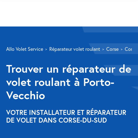
SERVICES
Allo Volet Service
Réparateur volet roulant
Corse
Corse
Volet roulant
Trouver un réparateur de
Réparation
volet roulant à Porto-
Volet roulant Velux
Vecchio
Au-delà de la fenêtre
Réparation store banne
VOTRE INSTALLATEUR ET RÉPARATEUR
DE VOLET DANS CORSE-DU-SUD
Réparation portail
Réparation volet battant