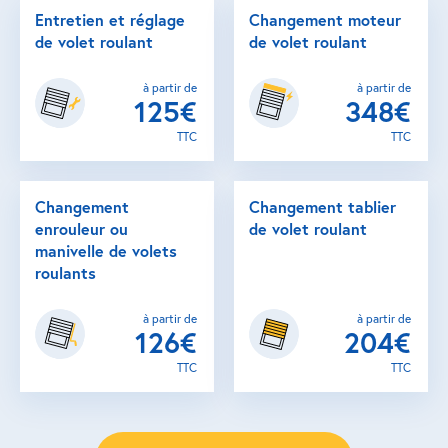
Entretien et réglage
Changement moteur
de volet roulant
de volet roulant
à partir de
à partir de
125€
348€
TTC
TTC
Changement
Changement tablier
enrouleur ou
de volet roulant
manivelle de volets
roulants
à partir de
à partir de
126€
204€
TTC
TTC