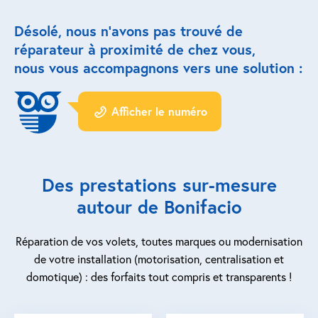
Désolé, nous n’avons pas trouvé de
Réparation porte de garage
réparateur à proximité de chez vous,
Modernisation et domotique
nous vous accompagnons vers une solution :
Centralisation volets roulants
Afficher le numéro
Motoriser un volet roulant
ESPACE PRO
Des prestations sur-mesure
Prestations ad-hoc
autour de Bonifacio
Nous recrutons
Réparation de vos volets, toutes marques ou modernisation
de votre installation (motorisation, centralisation et
QUI SOMMES-NOUS ?
domotique) : des forfaits tout compris et transparents !