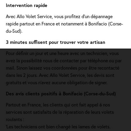
Intervention rapide
Avec Allo Volet Service, vous profitez d'un dépannage
rapide partout en France et notamment à Bonifacio (Corse-
du-Sud).
3 minutes suffisent pour trouver votre artisan
Pour définir un jour et une heure avec un technicien, vous
avez la possibilité nous de contacter par téléphone ou par
mail. Sinon laissez vos coordonnées pour être recontacté
dans les 2 jours. Avec Allo Volet Service, les devis sont
gratuits et vous n'avez aucune obligation de signer.
Des avis clients positifs à Bonifacio (Corse-du-Sud)
Partout en France, les clients qui ont fait appel à nos
services sont satisfaits de la réparation de leurs volets
roulants :
'Les techniciens ont bien changé les lames de volets.