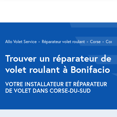
SERVICES
Allo Volet Service
Réparateur volet roulant
Corse
Corse
Volet roulant
Trouver un réparateur de
Réparation
volet roulant à Bonifacio
Volet roulant Velux
Au-delà de la fenêtre
VOTRE INSTALLATEUR ET RÉPARATEUR
DE VOLET DANS CORSE-DU-SUD
Réparation store banne
Réparation portail
Réparation volet battant