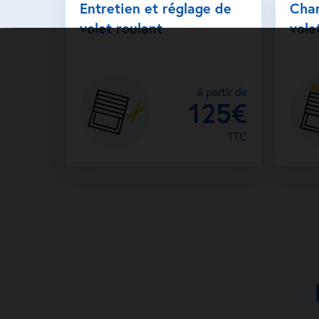
Entretien et réglage de
Cha
volet roulant
vole
à partir de
125€
TTC