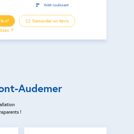
Volet coulissant
le n°
Demander un devis
rtisan
Pont-Audemer
allation
nsparents !