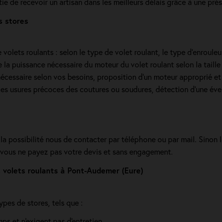
ie de recevoir un artisan dans les meilleurs délais grâce à une pré
s stores
olets roulants : selon le type de volet roulant, le type d’enrouleur,
la puissance nécessaire du moteur du volet roulant selon la taille d
écessaire selon vos besoins, proposition d'un moteur approprié et 
s usures précoces des coutures ou soudures, détection d'une éventue
a possibilité nous de contacter par téléphone ou par mail. Sinon l
, vous ne payez pas votre devis et sans engagement.
volets roulants à Pont-Audemer (Eure)
ypes de stores, tels que :
mps et n'exigent pas d'entretien.