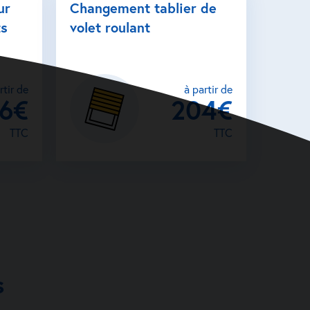
ur
Changement tablier de
ts
volet roulant
rtir de
à partir de
26€
204€
TTC
TTC
s