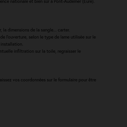
sence nationale et bien sûr à Pont-Audemer (Eure).
 la dimensions de la sangle... carter.
e l’ouverture, selon le type de lame utilisée sur le
installation.
lle infiltration sur la toile, regraisser le
aissez vos coordonnées sur le formulaire pour être