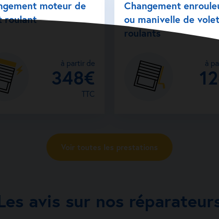
ngement moteur de
Changement enroule
t roulant
ou manivelle de vole
roulants
à partir de
à pa
348€
1
TTC
Voir toutes les prestations
Les avis sur nos réparateur