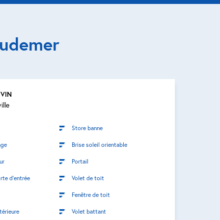
Audemer
UVIN
lle
Store banne
age
Brise soleil orientable
ur
Portail
rte d’entrée
Volet de toit
Fenêtre de toit
térieure
Volet battant