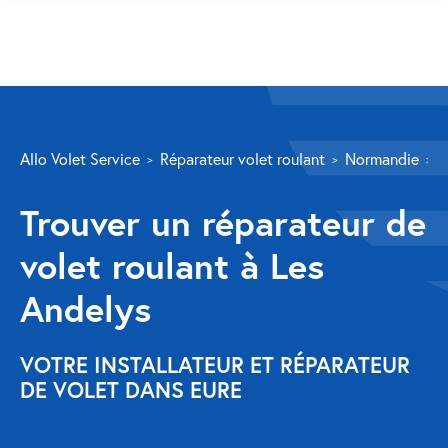
SERVICES
Allo Volet Service
Réparateur volet roulant
Normandie
E
Volet roulant
Trouver un réparateur de
Réparation
volet roulant à Les
Volet roulant Velux
Andelys
Au-delà de la fenêtre
Réparation store banne
VOTRE INSTALLATEUR ET RÉPARATEUR
DE VOLET DANS EURE
Réparation portail
Réparation volet battant