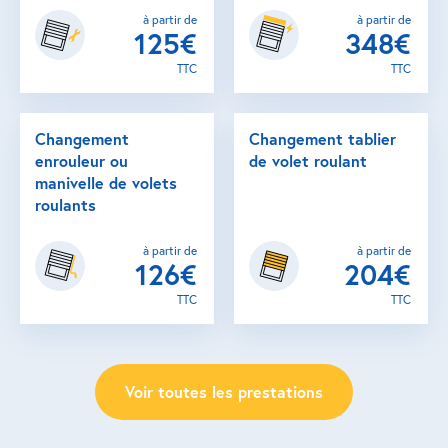
à partir de
à partir de
125€
348€
TTC
TTC
Changement
Changement tablier
enrouleur ou
de volet roulant
manivelle de volets
roulants
à partir de
à partir de
126€
204€
TTC
TTC
Voir toutes les prestations