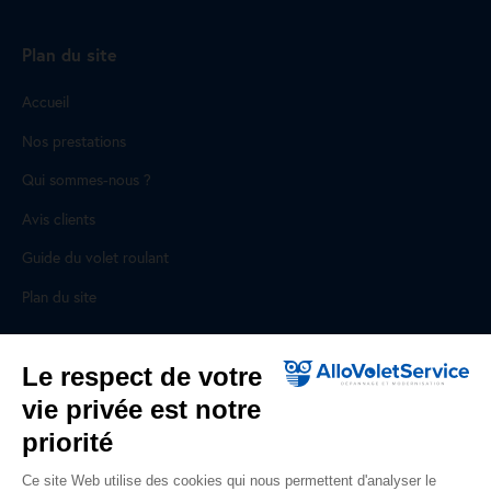
Plan du site
Accueil
Nos prestations
Qui sommes-nous ?
Avis clients
Guide du volet roulant
Plan du site
Pour les professionnels
Le respect de votre
vie privée est notre
Professionnels, des prestations ad hoc
priorité
Rejoignez un réseau national, nous recrutons !
Ce site Web utilise des cookies qui nous permettent d'analyser le