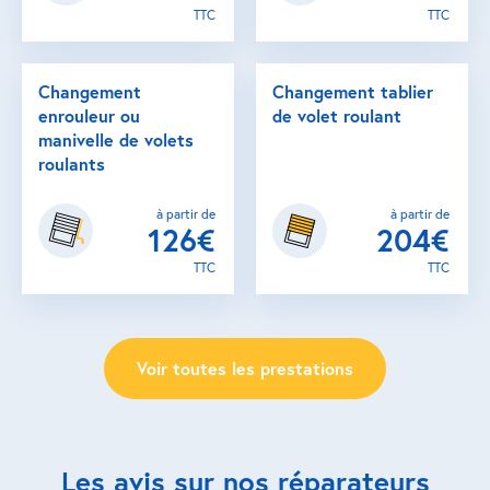
TTC
TTC
Changement
Changement tablier
enrouleur ou
de volet roulant
manivelle de volets
roulants
à partir de
à partir de
126€
204€
TTC
TTC
Voir toutes les prestations
Les avis sur nos réparateurs