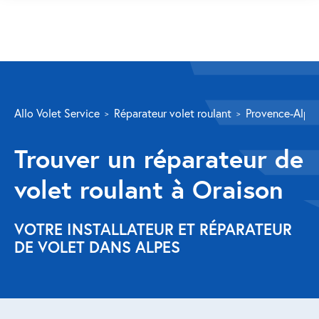
SERVICES
Allo Volet Service
Réparateur volet roulant
Provence-Alpes
Volet roulant
Trouver un réparateur de
Réparation
volet roulant à Oraison
Volet roulant Velux
Au-delà de la fenêtre
VOTRE INSTALLATEUR ET RÉPARATEUR
DE VOLET DANS ALPES
Réparation store banne
Réparation portail
Réparation volet battant