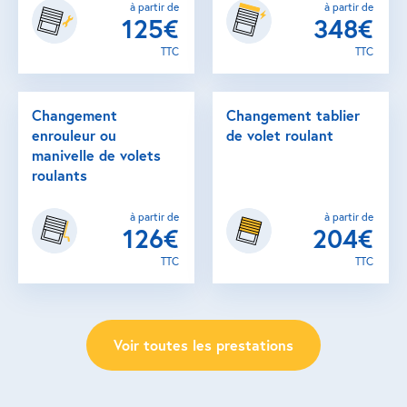
à partir de
à partir de
125€
348€
TTC
TTC
Changement
Changement tablier
enrouleur ou
de volet roulant
manivelle de volets
roulants
à partir de
à partir de
126€
204€
TTC
TTC
Voir toutes les prestations