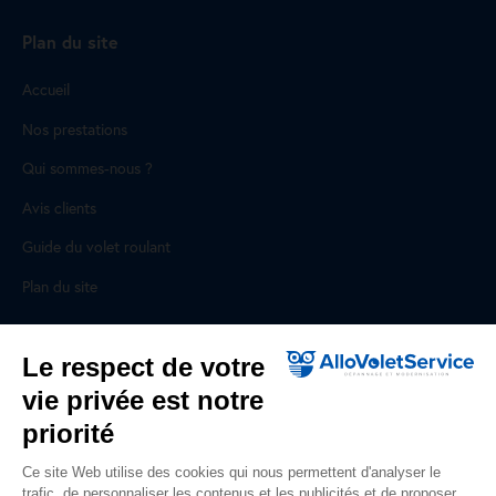
Plan du site
Accueil
Nos prestations
Qui sommes-nous ?
Avis clients
Guide du volet roulant
Plan du site
Pour les professionnels
Le respect de votre
vie privée est notre
Professionnels, des prestations ad hoc
priorité
Rejoignez un réseau national, nous recrutons !
Ce site Web utilise des cookies qui nous permettent d'analyser le
trafic, de personnaliser les contenus et les publicités et de proposer