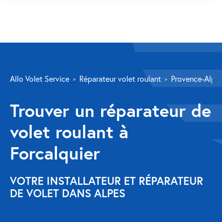
SERVICES
Allo Volet Service
Réparateur volet roulant
Provence-Alpes
Volet roulant
Trouver un réparateur de
Réparation
volet roulant à
Volet roulant Velux
Forcalquier
Au-delà de la fenêtre
Réparation store banne
VOTRE INSTALLATEUR ET RÉPARATEUR
DE VOLET DANS ALPES
Réparation portail
Réparation volet battant