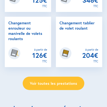
125€
348€
TTC
TTC
Changement
Changement tablier
enrouleur ou
de volet roulant
manivelle de volets
roulants
à partir de
à partir de
126€
204€
TTC
TTC
Voir toutes les prestations