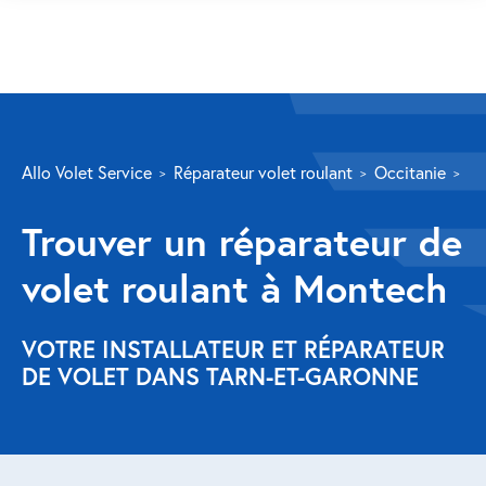
SERVICES
Allo Volet Service
Réparateur volet roulant
Occitanie
Ta
Volet roulant
Trouver un réparateur de
Réparation
volet roulant à Montech
Volet roulant Velux
Au-delà de la fenêtre
VOTRE INSTALLATEUR ET RÉPARATEUR
DE VOLET DANS TARN-ET-GARONNE
Réparation store banne
Réparation portail
Réparation volet battant