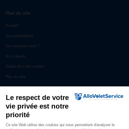
Plan du site
Accueil
Nos prestations
Qui sommes-nous ?
Avis clients
Guide du volet roulant
Plan du site
Pour les professionnels
Le respect de votre
vie privée est notre
Professionnels, des prestations ad hoc
priorité
Rejoignez un réseau national, nous recrutons !
Ce site Web utilise des cookies qui nous permettent d'analyser le