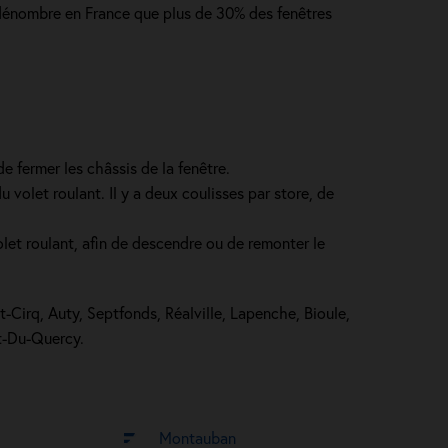
On dénombre en France que plus de 30% des fenêtres
e fermer les châssis de la fenêtre.
volet roulant. Il y a deux coulisses par store, de
let roulant, afin de descendre ou de remonter le
t-Cirq, Auty, Septfonds, Réalville, Lapenche, Bioule,
rt-Du-Quercy.
Montauban