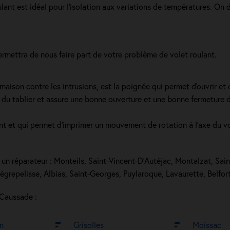
roulant est idéal pour l'isolation aux variations de températures. 
ermettra de nous faire part de votre problème de volet roulant.
ison contre les intrusions, est la poignée qui permet d'ouvrir et d
du tablier et assure une bonne ouverture et une bonne fermeture du 
ant et qui permet d’imprimer un mouvement de rotation à l’axe du vo
un réparateur : Monteils, Saint-Vincent-D'Autéjac, Montalzat, Sain
grepelisse, Albias, Saint-Georges, Puylaroque, Lavaurette, Belfo
 Caussade :
in
Grisolles
Moissac