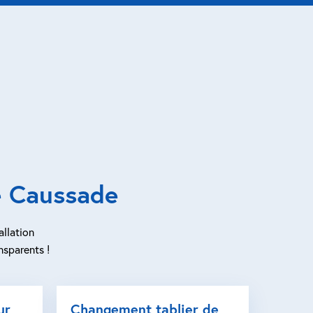
e Caussade
allation
nsparents !
ur
Changement tablier de