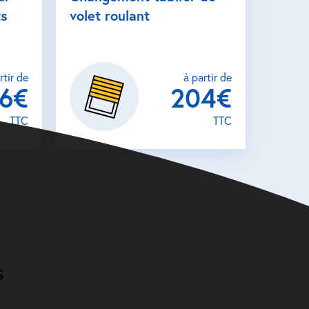
ts
volet roulant
rtir de
à partir de
26€
204€
TTC
TTC
s