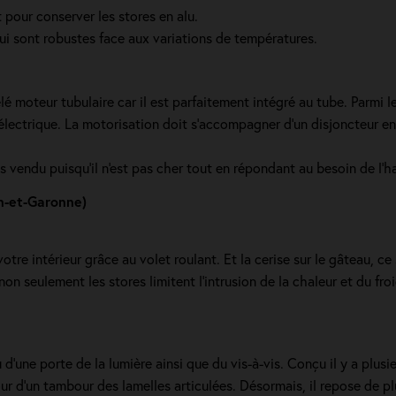
 pour conserver les stores en alu.
qui sont robustes face aux variations de températures.
é moteur tubulaire car il est parfaitement intégré au tube. Parmi l
le électrique. La motorisation doit s'accompagner d'un disjoncteur 
us vendu puisqu'il n'est pas cher tout en répondant au besoin de l'h
n-et-Garonne)
tre intérieur grâce au volet roulant. Et la cerise sur le gâteau, ce
 non seulement les stores limitent l'intrusion de la chaleur et du fro
 d'une porte de la lumière ainsi que du vis-à-vis. Conçu il y a plusi
tour d'un tambour des lamelles articulées. Désormais, il repose de 