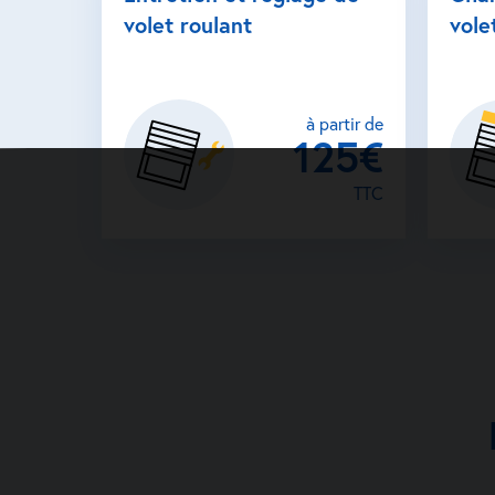
volet roulant
vole
à partir de
125€
TTC