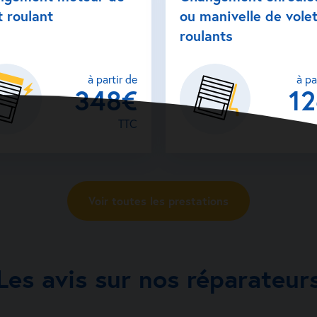
t roulant
ou manivelle de vole
roulants
à partir de
à pa
348€
1
TTC
Voir toutes les prestations
Les avis sur nos réparateur