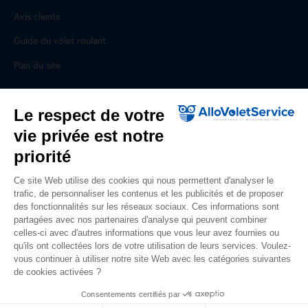
Avis clients
Guide du volet roulant
Plan du site
Pour les professionnels
Le respect de votre
vie privée est notre
Professionnels, des prestations ad hoc
priorité
Rejoignez un réseau national, nous recrutons !
Ce site Web utilise des cookies qui nous permettent d'analyser le
trafic, de personnaliser les contenus et les publicités et de proposer
Liens utiles
des fonctionnalités sur les réseaux sociaux. Ces informations sont
partagées avec nos partenaires d'analyse qui peuvent combiner
Mentions légales
celles-ci avec d'autres informations que vous leur avez fournies ou
qu'ils ont collectées lors de votre utilisation de leurs services. Voulez-
Données personnelles
vous continuer à utiliser notre site Web avec les catégories suivantes
de cookies activées ?
Nous contacter
Consentements certifiés par