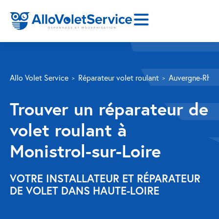
SERVICES
Allo Volet Service
Réparateur volet roulant
Auvergne-Rhôn
Volet roulant
Trouver un réparateur de
Réparation
volet roulant à
Volet roulant Velux
Monistrol-sur-Loire
Au-delà de la fenêtre
Réparation store banne
VOTRE INSTALLATEUR ET RÉPARATEUR
DE VOLET DANS HAUTE-LOIRE
Réparation portail
Réparation volet battant