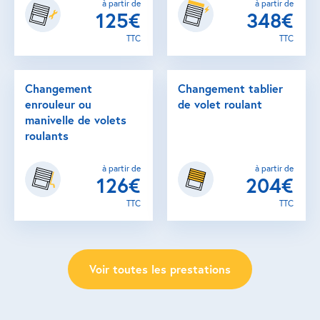
à partir de
à partir de
125€
348€
TTC
TTC
Changement
Changement tablier
enrouleur ou
de volet roulant
manivelle de volets
roulants
à partir de
à partir de
126€
204€
TTC
TTC
Voir toutes les prestations