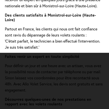
nationale et bien sûr à Monistrol-sur-Loire (Haute-Loire).
Des clients satisfaits à Monistrol-sur-Loire (Haute-
Loire)
Partout en France, les clients qui nous ont fait confiance
sont ravis du dépannage de leurs volets roulants :
'C’était parfait, le technicien a bien effectué l’intervention.
Je suis très satisfait.'
Faites venir un expert en toute simplicité
Pour définir un jour et une heure avec un artisan, vous avez
la possibilité nous de contacter par téléphone ou par mail.
Sinon laissez vos coordonnées pour être recontacté sous
48h. Avec Allo Volet Service, les devis sont gratuits et sans
engagement.
Découvrez quelques-unes de nos prestations en
rapport avec les volets roulants