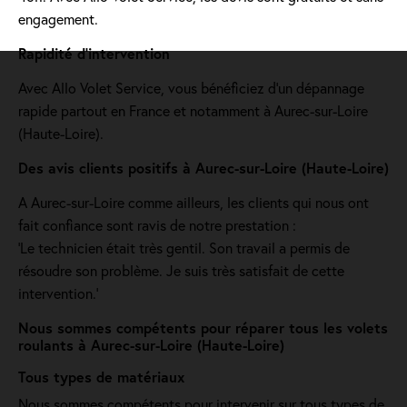
engagement.
Rapidité d'intervention
Avec Allo Volet Service, vous bénéficiez d'un dépannage
rapide partout en France et notamment à Aurec-sur-Loire
(Haute-Loire).
Des avis clients positifs à Aurec-sur-Loire (Haute-Loire)
A Aurec-sur-Loire comme ailleurs, les clients qui nous ont
fait confiance sont ravis de notre prestation :
'Le technicien était très gentil. Son travail a permis de
résoudre son problème. Je suis très satisfait de cette
intervention.'
Nous sommes compétents pour réparer tous les volets
roulants à Aurec-sur-Loire (Haute-Loire)
Tous types de matériaux
Nous sommes compétents pour intervenir sur tous types de