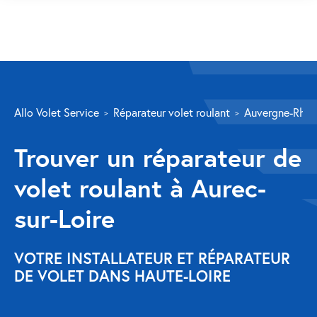
SERVICES
Allo Volet Service
Réparateur volet roulant
Auvergne-Rhôn
Volet roulant
Trouver un réparateur de
Réparation
volet roulant à Aurec-
Volet roulant Velux
sur-Loire
Au-delà de la fenêtre
Réparation store banne
VOTRE INSTALLATEUR ET RÉPARATEUR
DE VOLET DANS HAUTE-LOIRE
Réparation portail
Réparation volet battant