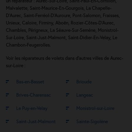
un réparateur : Aurec-Sur-Loire, Saint-Paul-En-Cornillon,
Malvalette, Saint-Maurice-En-Gourgois, La Chapelle-
D'Aurec, Saint-Ferréol-D'Auroure, Pont-Salomon, Fraisses,
Unieux, Caloire, Firminy, Aboën, Rozier-Côtes-D'Aurec,
Chambles, Périgneux, La Séauve-Sur-Semène, Monistrol-
Sur-Loire, Saint-Just-Malmont, Saint-Didier-En-Velay, Le
Chambon-Feugerolles.
Voir les réparateurs de volets dans d’autres villes de Aurec-
sur-Loire :
Bas-en-Basset
Brioude
Brives-Charensac
Langeac
Le Puy-en-Velay
Monistrol-sur-Loire
Saint-Just-Malmont
Sainte-Sigolène