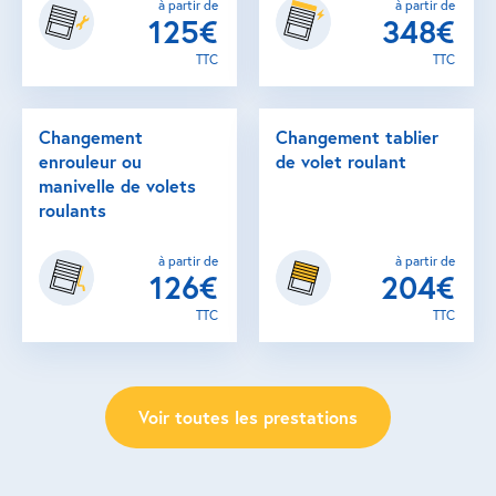
à partir de
à partir de
125€
348€
TTC
TTC
Changement
Changement tablier
enrouleur ou
de volet roulant
manivelle de volets
roulants
à partir de
à partir de
126€
204€
TTC
TTC
Voir toutes les prestations