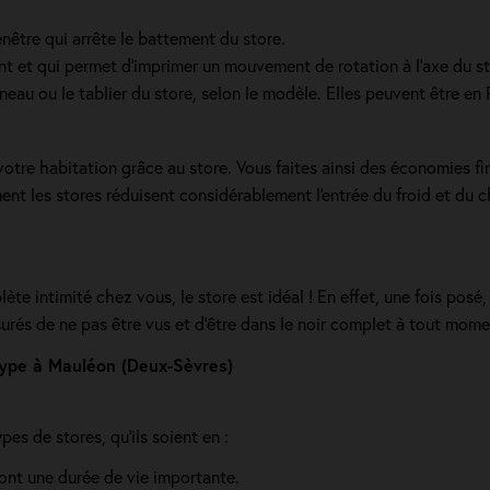
enêtre qui arrête le battement du store.
nt et qui permet d’imprimer un mouvement de rotation à l’axe du st
neau ou le tablier du store, selon le modèle. Elles peuvent être e
votre habitation grâce au store. Vous faites ainsi des économies f
ement les stores réduisent considérablement l'entrée du froid et du 
te intimité chez vous, le store est idéal ! En effet, une fois posé
surés de ne pas être vus et d’être dans le noir complet à tout mome
 type à Mauléon (Deux-Sèvres)
s de stores, qu'ils soient en :
u ont une durée de vie importante.