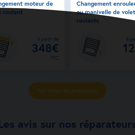
ngement moteur de
Changement enroule
t roulant
ou manivelle de vole
roulants
à partir de
à pa
348€
1
TTC
Voir toutes les prestations
Les avis sur nos réparateur