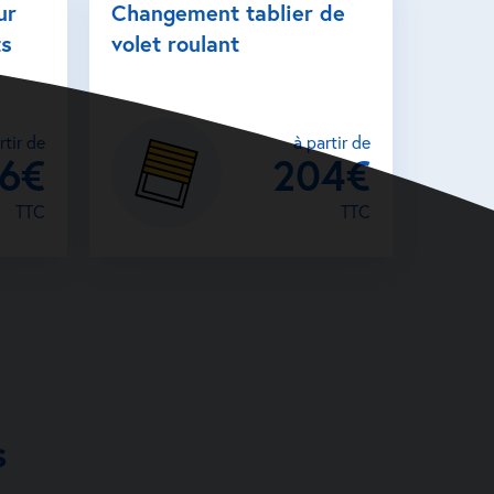
ur
Changement tablier de
ts
volet roulant
rtir de
à partir de
26€
204€
TTC
TTC
s