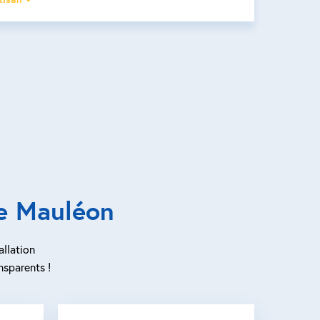
de Mauléon
allation
nsparents !