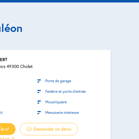
uléon
BERT
ncs 49300 Cholet
Porte de garage
Fenêtre et porte d’entrée
Moustiquaire
it
Menuiserie intérieure
le n°
Demander un devis
rtisan