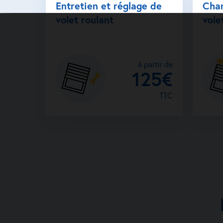
Entretien et réglage de
Cha
volet roulant
vole
à partir de
125€
TTC