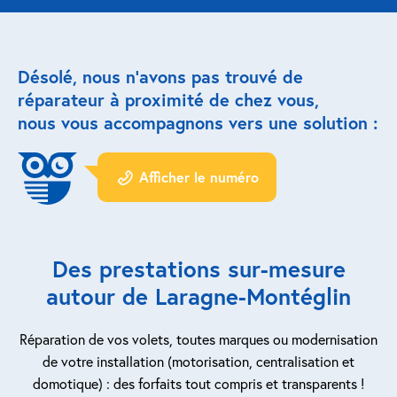
Réparation porte de garage
Désolé, nous n’avons pas trouvé de
Modernisation et domotique
réparateur à proximité de chez vous,
nous vous accompagnons vers une solution :
Centralisation volets roulants
Motoriser un volet roulant
Afficher le numéro
ESPACE PRO
Prestations ad-hoc
Des prestations sur-mesure
Nous recrutons
autour de Laragne-Montéglin
QUI SOMMES-NOUS ?
Réparation de vos volets, toutes marques ou modernisation
de votre installation (motorisation, centralisation et
domotique) : des forfaits tout compris et transparents !