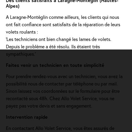
Des clients satisfaits à Laragne-Montéglin (Hautes-
Alpes)
A Laragne-Montéglin comme ailleurs, les clients qui nous
ont fait confiance sont satisfaits de la réparation de leurs
volets roulants :
'Les techniciens ont bien changé les lames de volets.
Depuis le problème a été résolu. Ils étaient très
sympathiques.'
Faites venir un technicien en toute simplicité
Pour prendre rendez-vous avec un technicien, vous avez la
possibilité nous de contacter par téléphone ou par mail.
Sinon laissez vos coordonnées sur le formulaire pour être
recontacté sous 48h. Chez Allo Volet Service, vous ne
payez pas votre devis et sans engagement.
Intervention rapide
En contactant Allo Volet Service, vous êtes assurés de