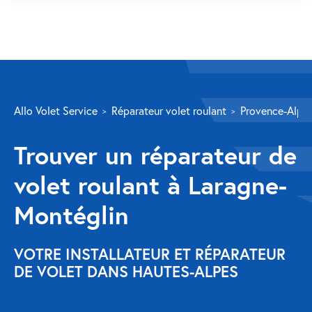
SERVICES
Allo Volet Service
Réparateur volet roulant
Provence-Alpes
Volet roulant
Trouver un réparateur de
Réparation
volet roulant à Laragne-
Volet roulant Velux
Montéglin
Au-delà de la fenêtre
Réparation store banne
VOTRE INSTALLATEUR ET RÉPARATEUR
DE VOLET DANS HAUTES-ALPES
Réparation portail
Réparation volet battant