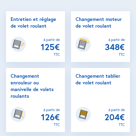
Entretien et réglage
Changement moteur
de volet roulant
de volet roulant
à partir de
à partir de
125€
348€
TTC
TTC
Changement
Changement tablier
enrouleur ou
de volet roulant
manivelle de volets
roulants
à partir de
à partir de
126€
204€
TTC
TTC