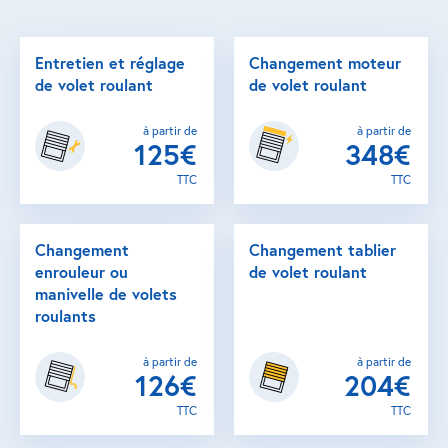
Entretien et réglage
Changement moteur
de volet roulant
de volet roulant
à partir de
à partir de
125€
348€
TTC
TTC
Changement
Changement tablier
enrouleur ou
de volet roulant
manivelle de volets
roulants
à partir de
à partir de
126€
204€
TTC
TTC