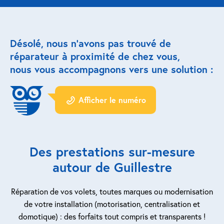
Réparation porte de garage
Désolé, nous n’avons pas trouvé de
Modernisation et domotique
réparateur à proximité de chez vous,
nous vous accompagnons vers une solution :
Centralisation volets roulants
Motoriser un volet roulant
Afficher le numéro
ESPACE PRO
Prestations ad-hoc
Des prestations sur-mesure
Nous recrutons
autour de Guillestre
QUI SOMMES-NOUS ?
Réparation de vos volets, toutes marques ou modernisation
de votre installation (motorisation, centralisation et
domotique) : des forfaits tout compris et transparents !