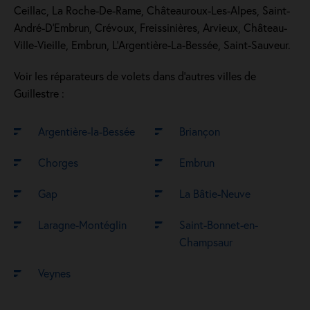
Ceillac, La Roche-De-Rame, Châteauroux-Les-Alpes, Saint-
André-D'Embrun, Crévoux, Freissinières, Arvieux, Château-
Ville-Vieille, Embrun, L'Argentière-La-Bessée, Saint-Sauveur.
Voir les réparateurs de volets dans d’autres villes de
Guillestre :
Argentière-la-Bessée
Briançon
Chorges
Embrun
Gap
La Bâtie-Neuve
Laragne-Montéglin
Saint-Bonnet-en-
Champsaur
Veynes