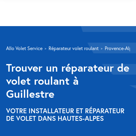
SERVICES
Allo Volet Service
Réparateur volet roulant
Provence-Alpes
Volet roulant
Trouver un réparateur de
Réparation
volet roulant à
Volet roulant Velux
Guillestre
Au-delà de la fenêtre
Réparation store banne
VOTRE INSTALLATEUR ET RÉPARATEUR
DE VOLET DANS HAUTES-ALPES
Réparation portail
Réparation volet battant