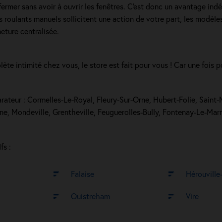
 fermer sans avoir à ouvrir les fenêtres. C'est donc un avantage ind
olets roulants manuels sollicitent une action de votre part, les modè
meture centralisée.
ète intimité chez vous, le store est fait pour vous ! Car une fois 
éparateur : Cormelles-Le-Royal, Fleury-Sur-Orne, Hubert-Folie, Sain
e, Mondeville, Grentheville, Feuguerolles-Bully, Fontenay-Le-Marm
fs :
Falaise
Hérouville-
Ouistreham
Vire