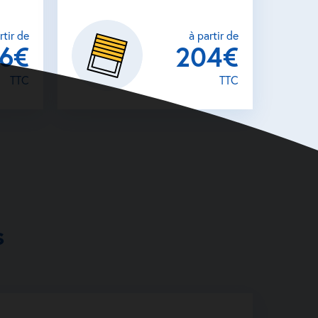
rtir de
à partir de
26€
204€
TTC
TTC
s