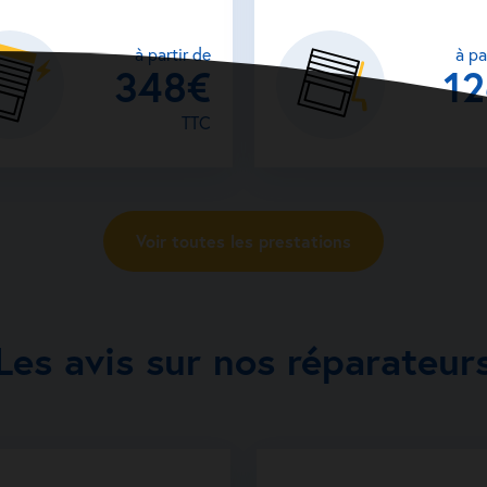
à partir de
à pa
348€
1
TTC
Voir toutes les prestations
Les avis sur nos réparateur