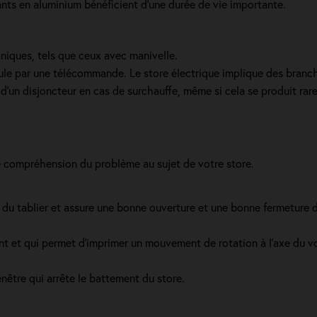
ulants en aluminium bénéficient d'une durée de vie importante.
aniques, tels que ceux avec manivelle.
oule par une télécommande. Le store électrique implique des branch
d'un disjoncteur en cas de surchauffe, même si cela se produit rar
e compréhension du problème au sujet de votre store.
 du tablier et assure une bonne ouverture et une bonne fermeture du
ant et qui permet d’imprimer un mouvement de rotation à l’axe du vo
enêtre qui arrête le battement du store.