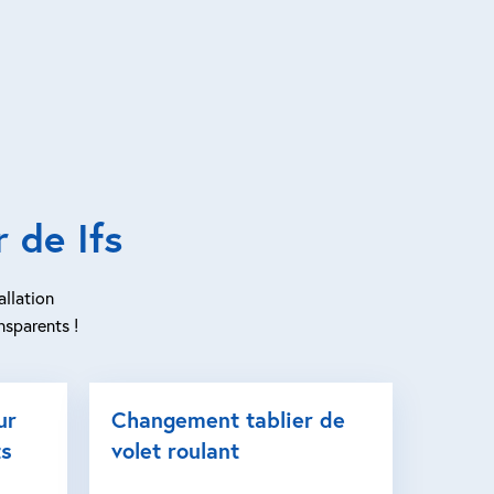
 de Ifs
allation
nsparents !
ur
Changement tablier de
ts
volet roulant