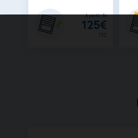
à partir de
125€
TTC