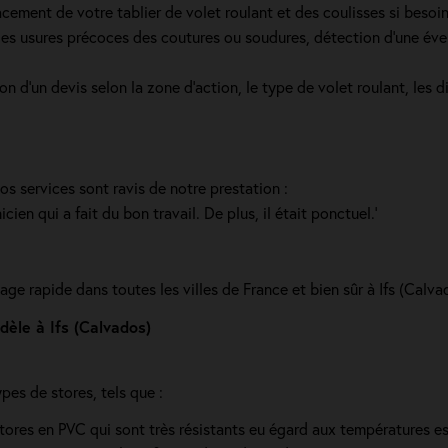
cement de votre tablier de volet roulant et des coulisses si beso
s usures précoces des coutures ou soudures, détection d'une éventue
d'un devis selon la zone d’action, le type de volet roulant, les di
nos services sont ravis de notre prestation :
en qui a fait du bon travail. De plus, il était ponctuel.'
ge rapide dans toutes les villes de France et bien sûr à Ifs (Calva
dèle à Ifs (Calvados)
es de stores, tels que :
stores en PVC qui sont très résistants eu égard aux températures es