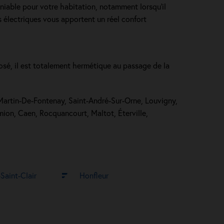
éniable pour votre habitation, notamment lorsqu’il
les électriques vous apportent un réel confort
posé, il est totalement hermétique au passage de la
t-Martin-De-Fontenay, Saint-André-Sur-Orne, Louvigny,
ion, Caen, Rocquancourt, Maltot, Éterville,
Saint-Clair
Honfleur