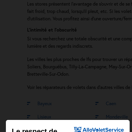
Les stores présentent l'avantage de s'ouvrir et de se
fait froid, trop chaud, lorsqu’il pleut, etc. Si les v
d'utilisation. Vous profitez ainsi d'une ouverture/fer
L’intimité et l’obscurité
Si vous recherchez une totale obscurité et une compl
lumière et des regards indiscrets.
Les villes les plus proches de Ifs pour trouver un r
Soliers, Bourguébus, Tilly-La-Campagne, May-Sur-Orn
Bretteville-Sur-Odon.
Voir les réparateurs de volets dans d’autres villes de I
Bayeux
Caen
Lisieux
Mondeville
Le respect de