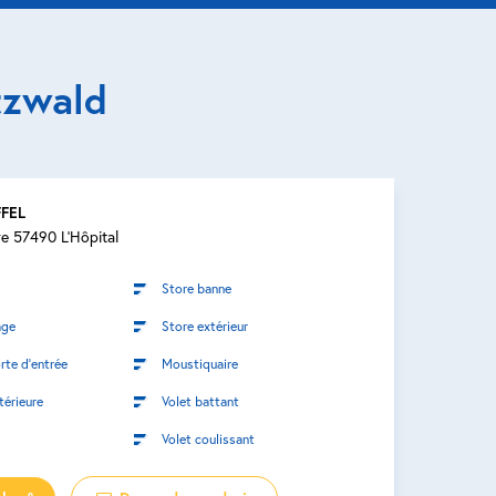
tzwald
FFEL
re 57490 L'Hôpital
Store banne
age
Store extérieur
rte d’entrée
Moustiquaire
térieure
Volet battant
Volet coulissant