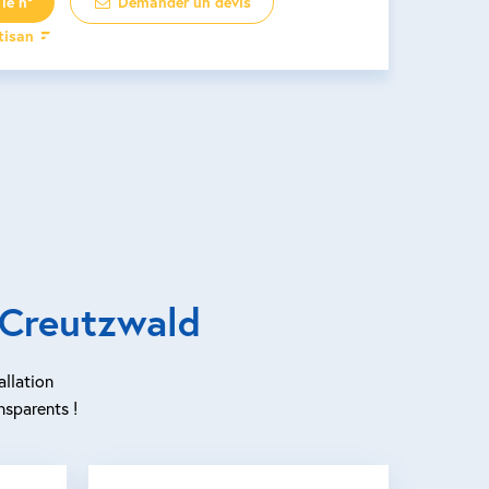
le n°
Demander un devis
rtisan
 Creutzwald
allation
nsparents !