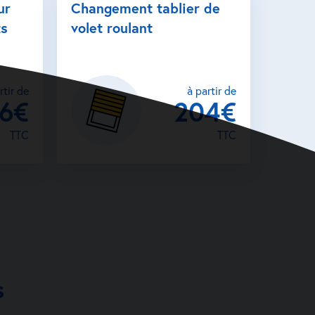
ur
Changement tablier de
ts
volet roulant
rtir de
à partir de
26€
204€
TTC
TTC
s