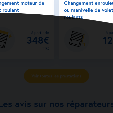
ngement moteur de
Changement enroule
t roulant
ou manivelle de vole
roulants
à partir de
à pa
348€
1
TTC
Voir toutes les prestations
Les avis sur nos réparateur