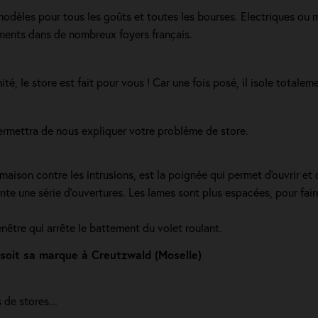
 modèles pour tous les goûts et toutes les bourses. Electriques ou 
ements dans de nombreux foyers français.
té, le store est fait pour vous ! Car une fois posé, il isole totaleme
permettra de nous expliquer votre problème de store.
ison contre les intrusions, est la poignée qui permet d'ouvrir et d
e une série d’ouvertures. Les lames sont plus espacées, pour faire c
enêtre qui arrête le battement du volet roulant.
 soit sa marque à Creutzwald (Moselle)
de stores...