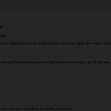
e)
lle)
our la réparation et la modernisation de tous types de volets roula
he professionnelle que nos techniciens ont acquis au fil des ans. I
s services sont contents de notre prestation :