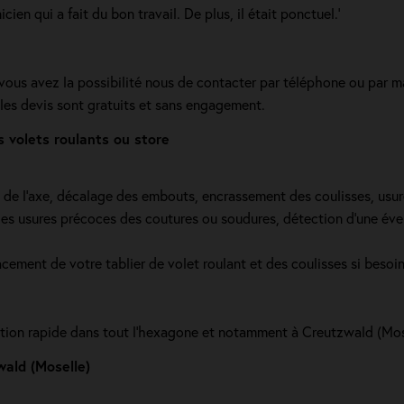
en qui a fait du bon travail. De plus, il était ponctuel.'
, vous avez la possibilité nous de contacter par téléphone ou par m
 les devis sont gratuits et sans engagement.
 volets roulants ou store
e de l’axe, décalage des embouts, encrassement des coulisses, usur
s usures précoces des coutures ou soudures, détection d'une éventue
cement de votre tablier de volet roulant et des coulisses si beso
ration rapide dans tout l'hexagone et notamment à Creutzwald (Mos
ald (Moselle)