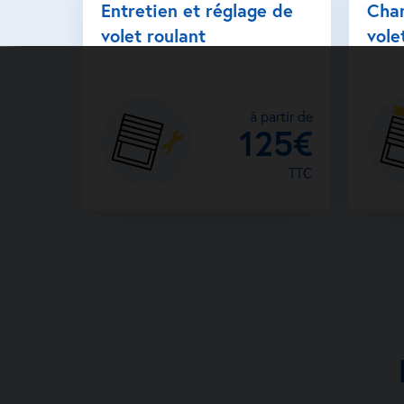
Entretien et réglage de
Cha
volet roulant
vole
à partir de
125€
TTC