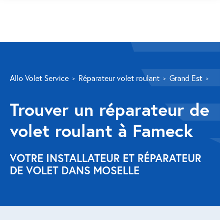
SERVICES
Allo Volet Service
Réparateur volet roulant
Grand Est
Mo
Volet roulant
Trouver un réparateur de
Réparation
volet roulant à Fameck
Volet roulant Velux
Au-delà de la fenêtre
VOTRE INSTALLATEUR ET RÉPARATEUR
DE VOLET DANS MOSELLE
Réparation store banne
Réparation portail
Réparation volet battant