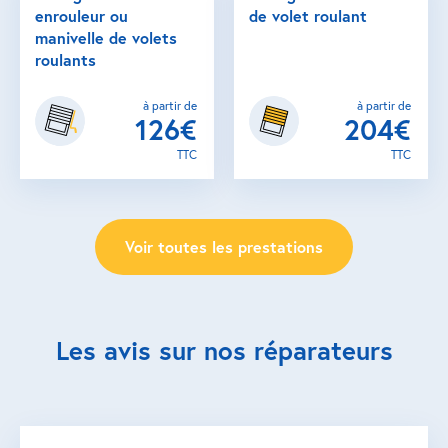
enrouleur ou
de volet roulant
manivelle de volets
roulants
à partir de
à partir de
126€
204€
TTC
TTC
Voir toutes les prestations
Les avis sur nos réparateurs