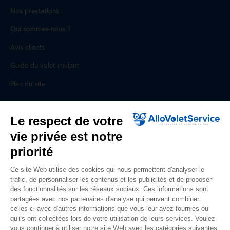
Nos prestations
Qui sommes-nous ?
Avis clients
Guide du volet roulant
Plan du site
Pour les professionnels
Le respect de votre
vie privée est notre
Professionnels, des prestations ad hoc
priorité
Rejoignez un réseau national, nous recrutons !
Ce site Web utilise des cookies qui nous permettent d'analyser le
trafic, de personnaliser les contenus et les publicités et de proposer
Liens utiles
des fonctionnalités sur les réseaux sociaux. Ces informations sont
partagées avec nos partenaires d'analyse qui peuvent combiner
Mentions légales
celles-ci avec d'autres informations que vous leur avez fournies ou
qu'ils ont collectées lors de votre utilisation de leurs services. Voulez-
Données personnelles
vous continuer à utiliser notre site Web avec les catégories suivantes