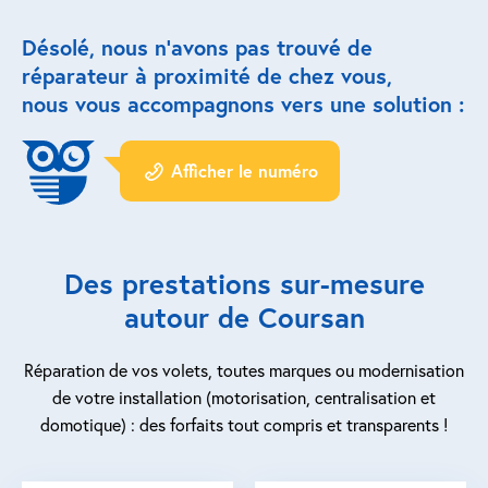
Désolé, nous n’avons pas trouvé de
Réparation porte de garage
réparateur à proximité de chez vous,
Modernisation et domotique
nous vous accompagnons vers une solution :
Centralisation volets roulants
Afficher le numéro
Motoriser un volet roulant
ESPACE PRO
Des prestations sur-mesure
Prestations ad-hoc
autour de Coursan
Nous recrutons
Réparation de vos volets, toutes marques ou modernisation
de votre installation (motorisation, centralisation et
QUI SOMMES-NOUS ?
domotique) : des forfaits tout compris et transparents !