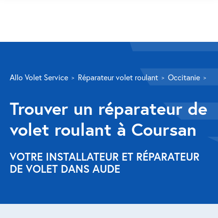
SERVICES
Allo Volet Service
Réparateur volet roulant
Occitanie
A
Volet roulant
Trouver un réparateur de
Réparation
volet roulant à Coursan
Volet roulant Velux
Au-delà de la fenêtre
VOTRE INSTALLATEUR ET RÉPARATEUR
DE VOLET DANS AUDE
Réparation store banne
Réparation portail
Réparation volet battant