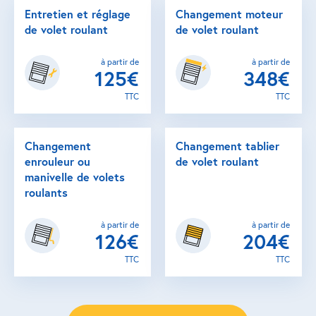
Entretien et réglage
Changement moteur
de volet roulant
de volet roulant
à partir de
à partir de
125€
348€
TTC
TTC
Changement
Changement tablier
enrouleur ou
de volet roulant
manivelle de volets
roulants
à partir de
à partir de
126€
204€
TTC
TTC