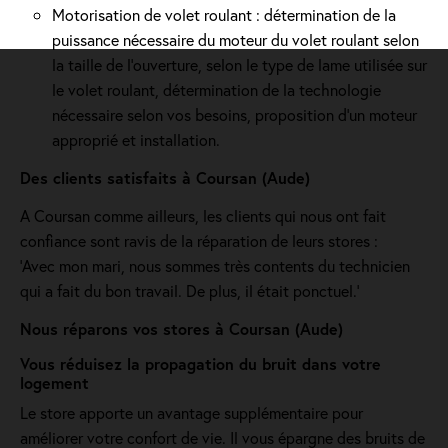
Motorisation de volet roulant : détermination de la
puissance nécessaire du moteur du volet roulant selon
la taille de l’ouverture, selon le type de lame utilisée sur
le volet roulant, détermination de la technologie
nécessaire selon vos besoins, proposition d'un moteur
approprié et installation.
Des clients satisfaits à Coursan (Aude)
A Coursan comme ailleurs, les clients qui nous ont fait
confiance sont ravis de la réparation de leurs stores :
'Avec mon mari, nous sommes très contents du technicien
qui a fait du bon travail. De plus, il était ponctuel.'
Nous réparons vos stores à Coursan (Aude)
Vous réduisez la propagation du bruit dans votre
logement
Le store apporte un avantage supplémentaire pour
améliorer votre confort de vie. Il vous épargne des bruits de