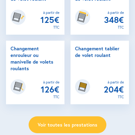
à partir de
à partir de
125€
348€
TTC
TTC
Changement
Changement tablier
enrouleur ou
de volet roulant
manivelle de volets
roulants
à partir de
à partir de
126€
204€
TTC
TTC
Voir toutes les prestations