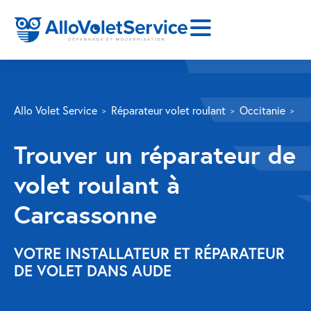
SERVICES
Allo Volet Service
Réparateur volet roulant
Occitanie
A
Volet roulant
Trouver un réparateur de
Réparation
volet roulant à
Volet roulant Velux
Carcassonne
Au-delà de la fenêtre
Réparation store banne
VOTRE INSTALLATEUR ET RÉPARATEUR
DE VOLET DANS AUDE
Réparation portail
Réparation volet battant