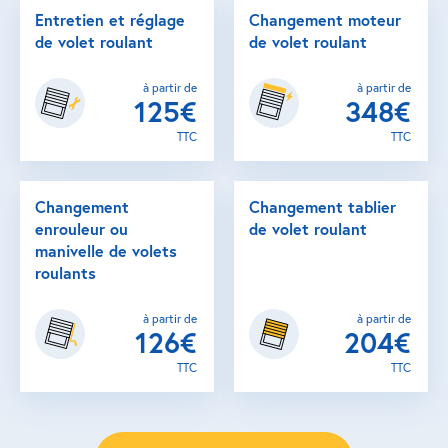
Entretien et réglage
Changement moteur
de volet roulant
de volet roulant
à partir de
à partir de
125€
348€
TTC
TTC
Changement
Changement tablier
enrouleur ou
de volet roulant
manivelle de volets
roulants
à partir de
à partir de
126€
204€
TTC
TTC