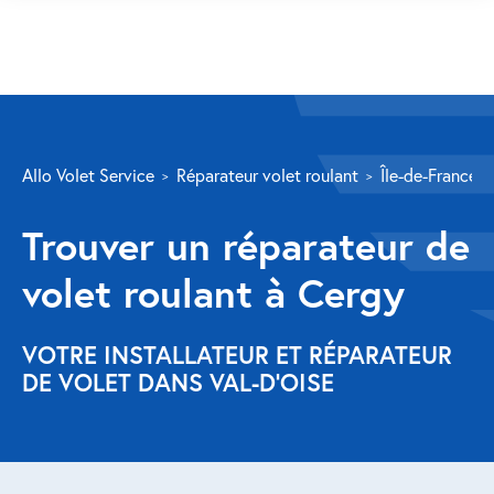
SERVICES
Allo Volet Service
Réparateur volet roulant
Île-de-France
Volet roulant
Trouver un réparateur de
Réparation
volet roulant à Cergy
Volet roulant Velux
Au-delà de la fenêtre
VOTRE INSTALLATEUR ET RÉPARATEUR
DE VOLET DANS VAL-D'OISE
Réparation store banne
Réparation portail
Réparation volet battant