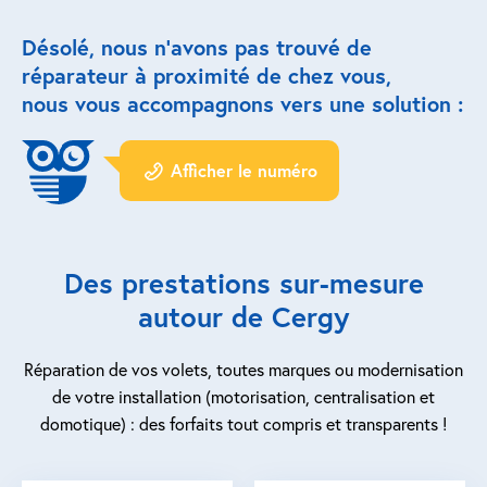
Désolé, nous n’avons pas trouvé de
Réparation porte de garage
réparateur à proximité de chez vous,
Modernisation et domotique
nous vous accompagnons vers une solution :
Centralisation volets roulants
Afficher le numéro
Motoriser un volet roulant
ESPACE PRO
Des prestations sur-mesure
Prestations ad-hoc
autour de Cergy
Nous recrutons
Réparation de vos volets, toutes marques ou modernisation
de votre installation (motorisation, centralisation et
QUI SOMMES-NOUS ?
domotique) : des forfaits tout compris et transparents !