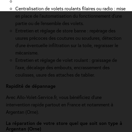
Centralisation de volets roulants filaires ou radio : mise
en place de l'automatisation du fonctionnement d’une
partie ou de l'ensemble des volets.
Entretien et réglage de store banne : repérage des
usures précoces des coutures ou soudures, détection
d'une éventuelle infiltration sur la toile, regraisser le
mécanisme.
Entretien et réglage de volet roulant : graissage de
l’axe, décalage des embouts, encrassement des
coulisses, usure des attaches de tablier.
Rapidité de dépannage
Avec Allo-Volet-Service.fr, vous bénéficiez d'une
intervention rapide partout en France et notamment à
Argentan (Orne).
La réparation de votre store quel que soit son type à
Argentan (Orne)