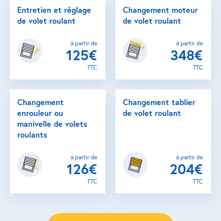
Entretien et réglage
Changement moteur
de volet roulant
de volet roulant
à partir de
à partir de
125€
348€
TTC
TTC
Changement
Changement tablier
enrouleur ou
de volet roulant
manivelle de volets
roulants
à partir de
à partir de
126€
204€
TTC
TTC