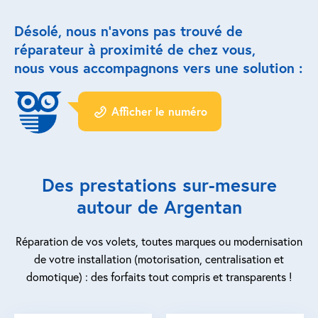
Désolé, nous n’avons pas trouvé de
Réparation porte de garage
réparateur à proximité de chez vous,
Modernisation et domotique
nous vous accompagnons vers une solution :
Centralisation volets roulants
Afficher le numéro
Motoriser un volet roulant
ESPACE PRO
Des prestations sur-mesure
Prestations ad-hoc
autour de Argentan
Nous recrutons
Réparation de vos volets, toutes marques ou modernisation
de votre installation (motorisation, centralisation et
QUI SOMMES-NOUS ?
domotique) : des forfaits tout compris et transparents !