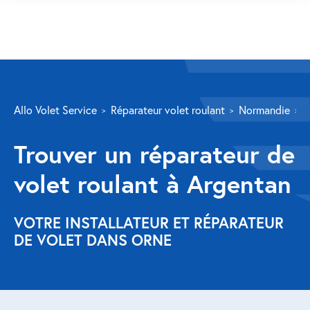
SERVICES
Allo Volet Service
Réparateur volet roulant
Normandie
O
Volet roulant
Trouver un réparateur de
Réparation
volet roulant à Argentan
Volet roulant Velux
Au-delà de la fenêtre
VOTRE INSTALLATEUR ET RÉPARATEUR
DE VOLET DANS ORNE
Réparation store banne
Réparation portail
Réparation volet battant